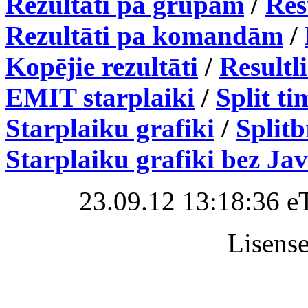
Rezultāti pa grupām
/
Res
Rezultāti pa komandām
/
Kopējie rezultāti
/
Resultl
EMIT starplaiki
/
Split ti
Starplaiku grafiki
/
Split
Starplaiku grafiki bez Ja
23.09.12 13:18:36 e
Lisense