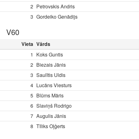
2
Petrovskis Andris
3
Gordeiko Genādijs
V60
Vieta
Vārds
1
Koks Guntis
2
Biezais Jānis
3
Saulītis Uldis
4
Lucāns Viesturs
5
Blūms Māris
6
Slaviņš Rodrigo
7
Augulis Jānis
8
Tīliks Oļģerts