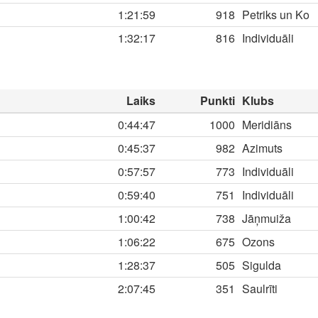
1:21:59
918
Petriks un Ko
1:32:17
816
Individuāli
Laiks
Punkti
Klubs
0:44:47
1000
Meridiāns
0:45:37
982
Azimuts
0:57:57
773
Individuāli
0:59:40
751
Individuāli
1:00:42
738
Jāņmuiža
1:06:22
675
Ozons
1:28:37
505
Sigulda
2:07:45
351
Saulrīti