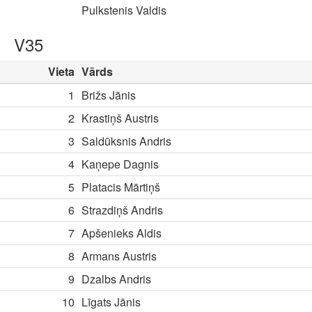
Pulkstenis Valdis
V35
Vieta
Vārds
1
Brižs Jānis
2
Krastiņš Austris
3
Saldūksnis Andris
4
Kaņepe Dagnis
5
Platacis Mārtiņš
6
Strazdiņš Andris
7
Apšenieks Aldis
8
Armans Austris
9
Dzalbs Andris
10
Līgats Jānis