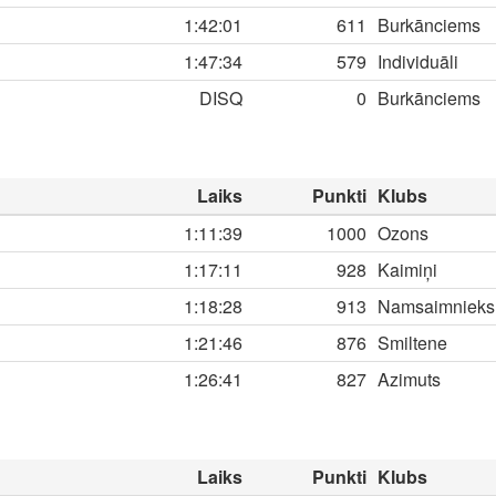
1:42:01
611
Burkānciems
1:47:34
579
Individuāli
DISQ
0
Burkānciems
Laiks
Punkti
Klubs
1:11:39
1000
Ozons
1:17:11
928
Kaimiņi
1:18:28
913
Namsaimnieks
1:21:46
876
Smiltene
1:26:41
827
Azimuts
Laiks
Punkti
Klubs