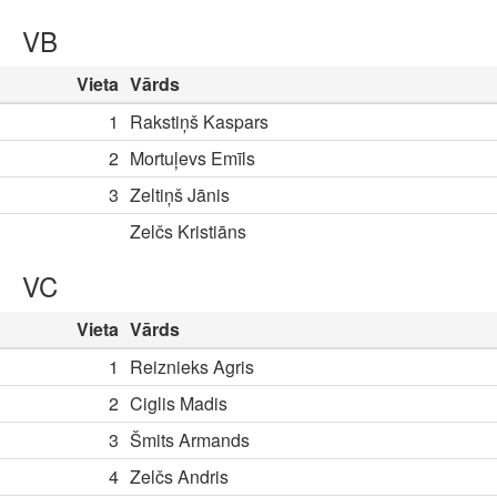
VB
Vieta
Vārds
1
Rakstiņš Kaspars
2
Mortuļevs Emīls
3
Zeltiņš Jānis
Zelčs Kristiāns
VC
Vieta
Vārds
1
Reiznieks Agris
2
Ciglis Madis
3
Šmits Armands
4
Zelčs Andris