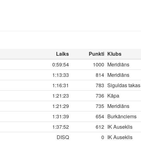
Laiks
Punkti
Klubs
0:59:54
1000
Meridiāns
1:13:33
814
Meridiāns
1:16:31
783
Siguldas takas
1:21:23
736
Kāpa
1:21:29
735
Meridiāns
1:31:39
654
Burkānciems
1:37:52
612
IK Auseklis
DISQ
0
IK Auseklis