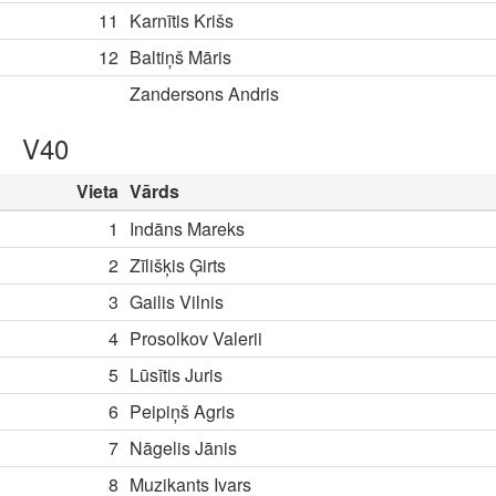
11
Karnītis Krišs
12
Baltiņš Māris
Zandersons Andris
V40
Vieta
Vārds
1
Indāns Mareks
2
Zīlišķis Ģirts
3
Gailis Vilnis
4
Prosolkov Valerii
5
Lūsītis Juris
6
Peipiņš Agris
7
Nāgelis Jānis
8
Muzikants Ivars