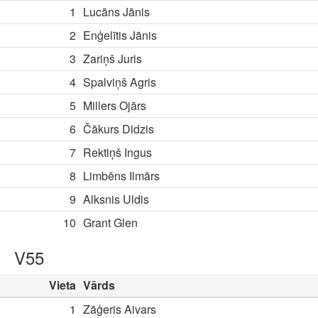
1
Lucāns Jānis
2
Enģelītis Jānis
3
Zariņš Juris
4
Spalviņš Agris
5
Millers Ojārs
6
Čākurs Didzis
7
Rektiņš Ingus
8
Limbēns Ilmārs
9
Alksnis Uldis
10
Grant Glen
V55
Vieta
Vārds
1
Zāģeris Aivars