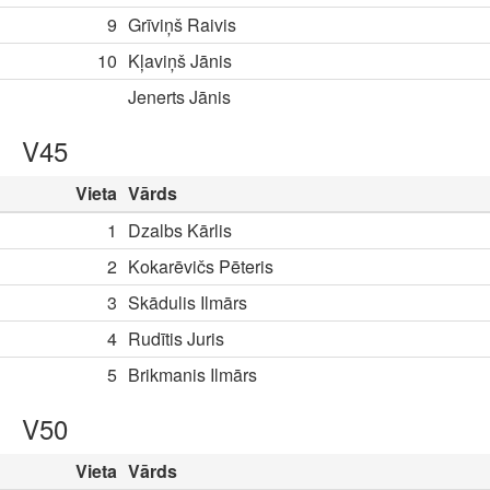
9
Grīviņš Raivis
10
Kļaviņš Jānis
Jenerts Jānis
V45
Vieta
Vārds
1
Dzalbs Kārlis
2
Kokarēvičs Pēteris
3
Skādulis Ilmārs
4
Rudītis Juris
5
Brikmanis Ilmārs
V50
Vieta
Vārds