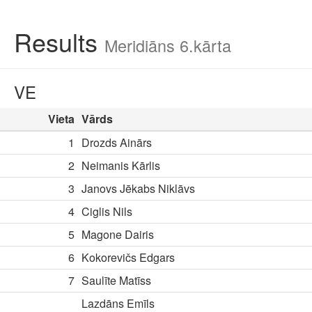
Results
Meridiāns 6.kārta
VE
Vieta
Vārds
1
Drozds Ainārs
2
Neimanis Kārlis
3
Janovs Jēkabs Niklāvs
4
Ciglis Nils
5
Magone Dairis
6
Kokorevičs Edgars
7
Saulīte Matīss
Lazdāns Emīls