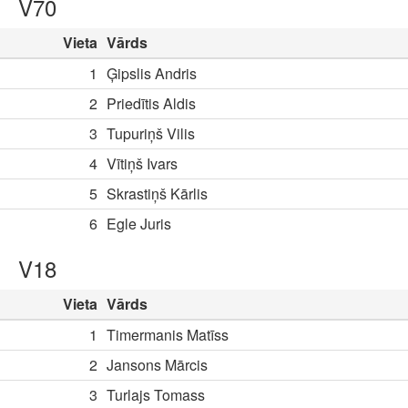
V70
Vieta
Vārds
1
Ģipslis Andris
2
Priedītis Aldis
3
Tupuriņš Vilis
4
Vītiņš Ivars
5
Skrastiņš Kārlis
6
Egle Juris
V18
Vieta
Vārds
1
Timermanis Matīss
2
Jansons Mārcis
3
Turlajs Tomass