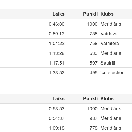
Laiks
Punkti
Klubs
0:46:30
1000
Meridiāns
0:59:13
785
Vaidava
1:01:22
758
Valmiera
1:13:28
633
Meridiāns
1:17:51
597
Saulrīti
1:33:52
495
icd electron
Laiks
Punkti
Klubs
0:53:53
1000
Meridiāns
0:54:37
987
Meridiāns
1:09:18
778
Meridiāns