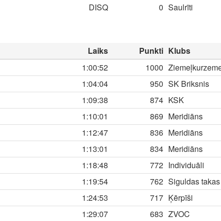
DISQ
0
Saulrīti
Laiks
Punkti
Klubs
1:00:52
1000
Ziemeļkurzem
1:04:04
950
SK Briksnis
1:09:38
874
KSK
1:10:01
869
Meridiāns
1:12:47
836
Meridiāns
1:13:01
834
Meridiāns
1:18:48
772
Individuāli
1:19:54
762
Siguldas takas
1:24:53
717
Ķērpīši
1:29:07
683
ZVOC