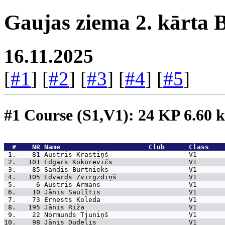
Gaujas ziema 2. kārta B
16.11.2025
[
#1
] [
#2
] [
#3
] [
#4
] [
#5
]
#1 Course (S1,V1): 24 KP 6.60
  #    NR 
Name                      Club      Class    
 1.    81 
Austris Krastiņš                    V1       
 2.   101 
Edgars Kokorevičs                   V1       
 3.    85 
Sandis Burtnieks                    V1       
 4.   105 
Edvards Zvirgzdiņš                  V1       
 5.     6 
Austris Armans                      V1       
 6.    10 
Jānis Saulītis                      V1       
 7.    73 
Ernests Koleda                      V1       
 8.   195 
Jānis Riža                          V1       
 9.    22 
Normunds Tjuniņš                    V1       
10.    98 
Jānis Dudelis                       V1       