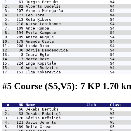
 1.    61 
Jurģis Bertuks                      V4       
 2.    82 
Alberts Dudelis                     V4       
 3.   207 
Vineta Melngārša                    S4       
 4.   177 
Leo Tora                            V4       
 5.   213 
Rota Ķibere                         S4       
 6.   218 
Alise Lepiksone                     S4       
 7.   109 
Ance Rumba                          S4       
 8.   194 
Evita Kampuse                       S4       
 9.   209 
Anita Augule                        S4       
10.   178 
Amanda Ozola                        S4       
11.   208 
Linda Riba                          S4       
12.    30 
Odrija Bandenoviča                  S4       
13.     8 
Ināra Egle                          S4       
14.    17 
Marta Boze                          S4       
15.   224 
Inga Kopštāle                       S4       
15.     0 
Ansis Rudzītis                      V4       
17.   153 
Ilga Kokareviča                     S4       
#5 Course (S5,V5): 7 KP 1.70 
  #    NR 
Name                      Club      Class    
 1.    66 
Jēkabs Bertuks                      V5       
 2.    33 
Jēkabs Rakstiņš                     V5       
 3.   176 
Kārlis Krēsliņš                     V5       
 4.   121 
Dāvis Jenerts                       V5       
 5.   189 
Bella Grase                         S5       