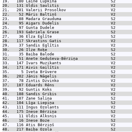
19.   180 
Laine Lupkina                       S2       
20.   131 
Uldis Saulitis                      V2       
21.   201 
Valerii Prosolkov                   V2       
22.    52 
Māris Baltiņš                       V2       
23.    88 
Madara Grauduma                     S2       
24.    95 
Aigars Dudelis                      V2       
25.    97 
Gunta Dudele                        S2       
26.   193 
Gabriela Grase                      S2       
27.    36 
Elza Eglīte                         S2       
28.   117 
Skrastins Gatis                     V2       
29.    37 
Sandis Eglītis                      V2       
30.    26 
Ilze Roķe                           S2       
31.    35 
Baiba Balode                        S2       
32.    51 
Anete Geduševa-Bērziņa              S2       
33.   147 
Ivars Muzikants                     V2       
34.   171 
Aivis Gailītis                      V2       
35.     5 
Iveta Brūvere                       S2       
36.   202 
Jānis Nāgelis                       V2       
37.    78 
Zintis Dzvinko                      V2       
37.   187 
Eduards Rēns                        V2       
39.    92 
Guntis Koks                         V2       
40.   188 
Sandis Griķis                       V2       
41.   107 
Zane Saliņa                         S2       
42.   104 
Līga Liepiņa                        S2       
43.   111 
Ingus Ozolants                      V2       
44.   175 
Inese Bērziņa                       S2       
45.    11 
Uldis Alksnis                       V2       
46.    16 
Inese Boze                          S2       
47.   116 
Atis Bērziņš                        V2       
48.   217 
Baiba Ozola                         S2       