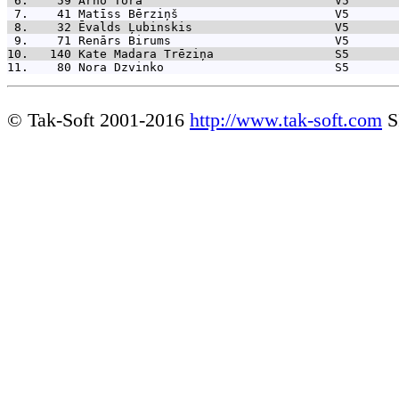
 6.    59 
Arno Tora                           V5       
 7.    41 
Matīss Bērziņš                      V5       
 8.    32 
Ēvalds Ļubinskis                    V5       
 9.    71 
Renārs Birums                       V5       
10.   140 
Kate Madara Trēziņa                 S5       
11.    80 
Nora Dzvinko                        S5       
© Tak-Soft 2001-2016
http://www.tak-soft.com
S