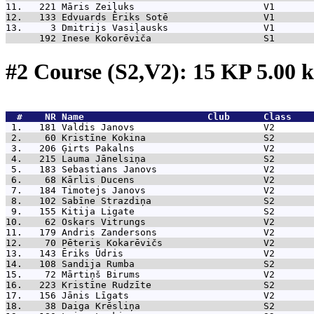
11.   221 
Māris Zeiļuks                       V1       
12.   133 
Edvuards Ēriks Sotē                 V1       
13.     3 
Dmitrijs Vasiļausks                 V1       
      192 
Inese Kokorēviča                    S1       
#2 Course (S2,V2): 15 KP 5.00
  #    NR 
Name                      Club      Class    
 1.   181 
Valdis Janovs                       V2       
 2.    60 
Kristīne Kokina                     S2       
 3.   206 
Ģirts Pakalns                       V2       
 4.   215 
Lauma Jānelsiņa                     S2       
 5.   183 
Sebastians Janovs                   V2       
 6.    68 
Kārlis Ducens                       V2       
 7.   184 
Timotejs Janovs                     V2       
 8.   102 
Sabīne Strazdiņa                    S2       
 9.   155 
Kitija Ligate                       S2       
10.    62 
Oskars Vitrungs                     V2       
11.   179 
Andris Zandersons                   V2       
12.    70 
Pēteris Kokarēvičs                  V2       
13.   143 
Ēriks Ūdris                         V2       
14.   108 
Sandija Rumba                       S2       
15.    72 
Mārtiņš Birums                      V2       
16.   223 
Kristīne Rudzīte                    S2       
17.   156 
Jānis Līgats                        V2       
18.    38 
Daiga Krēsliņa                      S2       