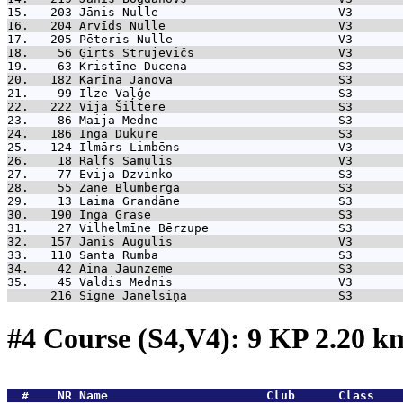
15.   203 
Jānis Nulle                         V3       
16.   204 
Arvīds Nulle                        V3       
17.   205 
Pēteris Nulle                       V3       
18.    56 
Ģirts Strujevičs                    V3       
19.    63 
Kristīne Ducena                     S3       
20.   182 
Karīna Janova                       S3       
21.    99 
Ilze Vaļģe                          S3       
22.   222 
Vija Šiltere                        S3       
23.    86 
Maija Medne                         S3       
24.   186 
Inga Dukure                         S3       
25.   124 
Ilmārs Limbēns                      V3       
26.    18 
Ralfs Samulis                       V3       
27.    77 
Evija Dzvinko                       S3       
28.    55 
Zane Blumberga                      S3       
29.    13 
Laima Grandāne                      S3       
30.   190 
Inga Grase                          S3       
31.    27 
Vilhelmīne Bērzupe                  S3       
32.   157 
Jānis Augulis                       V3       
33.   110 
Santa Rumba                         S3       
34.    42 
Aina Jaunzeme                       S3       
35.    45 
Valdis Mednis                       V3       
      216 
Signe Jānelsiņa                     S3       
#4 Course (S4,V4): 9 KP 2.20 
  #    NR 
Name                      Club      Class    