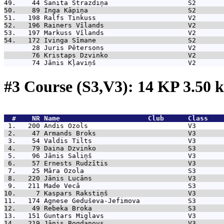
49.    44 
Sanita Strazdiņa                    S2       
50.    89 
Inga Kāpiņa                         S2       
51.   198 
Ralfs Tinkuss                       V2       
52.   196 
Rainers Vīlands                     V2       
53.   197 
Markuss Vīlands                     V2       
54.   172 
Ivinga Sīmane                       S2       
       28 
Juris Pētersons                     V2       
       76 
Kristaps Dzvinko                    V2       
       74 
Jānis Kļaviņš                       V2       
#3 Course (S3,V3): 14 KP 3.50
  #    NR 
Name                      Club      Class    
 1.   200 
Andis Ozols                         V3       
 2.    47 
Armands Broks                       V3       
 3.    54 
Valdis Tilts                        V3       
 4.    79 
Daina Dzvinko                       S3       
 5.    96 
Jānis Saliņš                        V3       
 6.    57 
Ernests Rudzītis                    V3       
 7.    25 
Māra Ozola                          S3       
 8.   220 
Jānis Lucāns                        V3       
 9.   211 
Made Vecā                           S3       
10.     7 
Kaspars Rakstiņš                    V3       
11.   174 
Agnese Geduševa-Jefimova            S3       
12.    49 
Rebeka Broka                        S3       
13.   151 
Guntars Miglavs                     V3       
14.   219 
Jānis Bogdanovs                     V3       