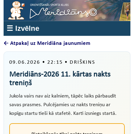
☰ Izvēlne
← Atpakaļ uz Meridiāna jaunumiem
09.06.2026 • 22:15 • DRIŠKINS
Meridiāns-2026 11. kārtas nakts
treniņš
Jukola vairs nav aiz kalniem, tāpēc laiks pārbaudīt
savas prasmes. Pulcējamies uz nakts treniņu ar
kopīgu startu tieši kā stafetē. Karti izsniegs startā.