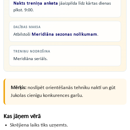
Nakts treniņa anketa
jāaizpilda līdz kārtas dienas
plkst. 9:00.
DALĪBAS MAKSA
Atbilstoši
Meridiāna sezonas nolikumam
.
TRENIŅU NODROŠINA
Meridiāna seriāls.
Mērķis:
noslīpēt orientēšanās tehniku naktī un gūt
Jukolas cienīgu konkurences garšu.
Kas jāņem vērā
Skrējiena laiks tiks uzņemts.