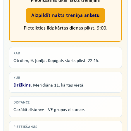
Pieteikšanās tikai nakts treniņam
Aizpildīt nakts treniņa anketu
Pieteikties līdz kārtas dienas plkst. 9:00.
KAD
Otrdien, 9. jūnijā. Kopīgais starts plkst. 22:15.
KUR
Driškins
, Meridiāna 11. kārtas vietā.
DISTANCE
Garākā distance - VE grupas distance.
PIETEIKŠANĀS