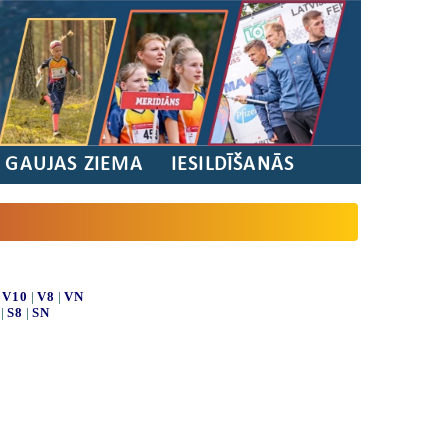
/ GAUJAS ZIEMA
IESILDĪŠANĀS
|
V10
|
V8
|
VN
|
S8
|
SN