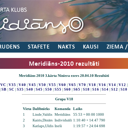
RUDENS
STAFETE
NAKTS
KAUSI
ZIEMA 
Meridiāns-2010 rezultāti
Meridiāns 2010 3.kārta Niniera ezers 20.04.10 Rezultāti
|
VC
|
V35
|
V40
|
V45
|
V50
|
V55
|
V60
|
V65
|
V70
|
V18
|
V16
|
V14
|
V12
|
SB
|
SC
|
S35
|
S40
|
S45
|
S50
|
S55
|
S60
|
S65
|
S18
|
S16
|
S14
|
S12
|
S10
Grupa V18
Vieta
Dalībnieks
Komanda
Laiks
1
Linde,Valdis
Meridiāns
55:53 + 00:00 1000
2
Kairis,Dinārs
Individuāli
1:10:40 + 14:47 790
3
Katlaps,Uldis
Ineši
1:19:57 + 24:04 698