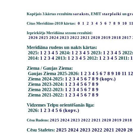
Kopējais 3.kārtas rezultātu
saraksts
, EMIT
starplaiki
un
gr
Citas Meridiāns-2010 kārtas:
0
1
2
3
4
5
6
7
8
9
10
1
Iepriekšējo Meridiāna sezonu rezultāti:
2026
2025
2024
2023
2022
2021
2020
2019
2018
2017
Meridiāna rudens un nakts kārtas:
2025:
1
2
3
4
5
2024:
1
2
3
4
5
2023:
1
2
3
4
5
2022
2014:
1
2
3
4
2013:
1
2
3
4
5
2012:
1
2
3
4
5
2011:
1
Ziema / Gaujas Ziema:
Gaujas Ziema 2025-2026:
1
2
3
4
5
6
7
8
9
10
11
1
Ziema 2024-2025:
1
2
3
4
5
6
7
8
9
(kopv.)
Ziema 2023-2024:
1
2
3
4
5
6
7
8
9
Ziema 2022-2023:
1
2
3
4
5
6
7
8
9
Ziema 2021-2022:
1
2
3
4
5
6
7
8
9
Vidzemes Telpu orientēšanās līga:
2026:
1
2
3
4
5
6
(kopv.)
Cēsu Rudens:
2025
2024
2023
2022
2021
2020
2019
2018
Cēsu Stafetes:
2025
2024
2023
2022
2021
2020
20