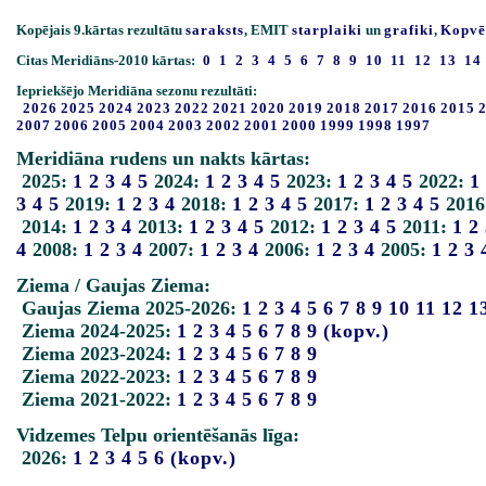
Kopējais 9.kārtas rezultātu
saraksts
, EMIT
starplaiki
un
grafiki
,
Kopvē
Citas Meridiāns-2010 kārtas:
0
1
2
3
4
5
6
7
8
9
10
11
12
13
14
Iepriekšējo Meridiāna sezonu rezultāti:
2026
2025
2024
2023
2022
2021
2020
2019
2018
2017
2016
2015
2007
2006
2005
2004
2003
2002
2001
2000
1999
1998
1997
Meridiāna rudens un nakts kārtas:
2025:
1
2
3
4
5
2024:
1
2
3
4
5
2023:
1
2
3
4
5
2022:
1
3
4
5
2019:
1
2
3
4
2018:
1
2
3
4
5
2017:
1
2
3
4
5
2016
2014:
1
2
3
4
2013:
1
2
3
4
5
2012:
1
2
3
4
5
2011:
1
2
4
2008:
1
2
3
4
2007:
1
2
3
4
2006:
1
2
3
4
2005:
1
2
3
Ziema / Gaujas Ziema:
Gaujas Ziema 2025-2026:
1
2
3
4
5
6
7
8
9
10
11
12
1
Ziema 2024-2025:
1
2
3
4
5
6
7
8
9
(kopv.)
Ziema 2023-2024:
1
2
3
4
5
6
7
8
9
Ziema 2022-2023:
1
2
3
4
5
6
7
8
9
Ziema 2021-2022:
1
2
3
4
5
6
7
8
9
Vidzemes Telpu orientēšanās līga:
2026:
1
2
3
4
5
6
(kopv.)