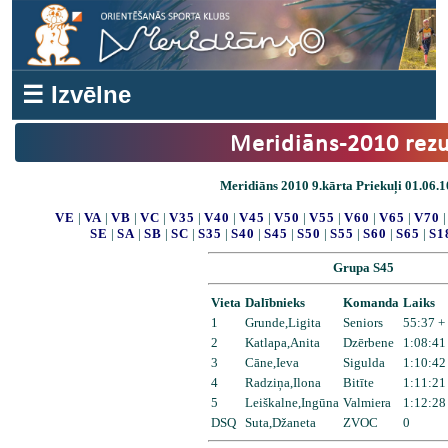
☰ Izvēlne
Meridiāns-2010 rezu
Meridiāns 2010 9.kārta Priekuļi 01.06.1
VE
|
VA
|
VB
|
VC
|
V35
|
V40
|
V45
|
V50
|
V55
|
V60
|
V65
|
V70
SE
|
SA
|
SB
|
SC
|
S35
|
S40
|
S45
|
S50
|
S55
|
S60
|
S65
|
S1
Grupa S45
Vieta
Dalībnieks
Komanda
Laiks
1
Grunde,Ligita
Seniors
55:37 +
2
Katlapa,Anita
Dzērbene
1:08:41
3
Cāne,Ieva
Sigulda
1:10:42
4
Radziņa,Ilona
Bitīte
1:11:21
5
Leiškalne,Ingūna
Valmiera
1:12:28
DSQ
Suta,Džaneta
ZVOC
0