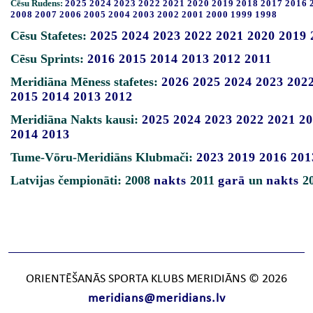
Cēsu Rudens:
2025
2024
2023
2022
2021
2020
2019
2018
2017
2016
2008
2007
2006
2005
2004
2003
2002
2001
2000
1999
1998
Cēsu Stafetes:
2025
2024
2023
2022
2021
2020
2019
Cēsu Sprints:
2016
2015
2014
2013
2012
2011
Meridiāna Mēness stafetes:
2026
2025
2024
2023
202
2015
2014
2013
2012
Meridiāna Nakts kausi:
2025
2024
2023
2022
2021
20
2014
2013
Tume-Vōru-Meridiāns Klubmači:
2023
2019
2016
201
Latvijas čempionāti: 2008
nakts
2011
garā
un
nakts
2
ORIENTĒŠANĀS SPORTA KLUBS MERIDIĀNS © 2026
meridians@meridians.lv