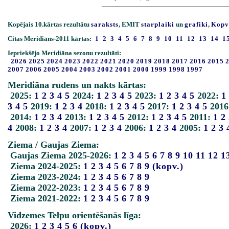
Kopējais 10.kārtas rezultātu
saraksts
, EMIT
starplaiki
un
grafiki
,
Kopv
Citas Meridiāns-2011 kārtas:
1
2
3
4
5
6
7
8
9
10
11
12
13
14
1
Iepriekšējo Meridiāna sezonu rezultāti:
2026
2025
2024
2023
2022
2021
2020
2019
2018
2017
2016
2015
2007
2006
2005
2004
2003
2002
2001
2000
1999
1998
1997
Meridiāna rudens un nakts kārtas:
2025:
1
2
3
4
5
2024:
1
2
3
4
5
2023:
1
2
3
4
5
2022:
1
3
4
5
2019:
1
2
3
4
2018:
1
2
3
4
5
2017:
1
2
3
4
5
2016
2014:
1
2
3
4
2013:
1
2
3
4
5
2012:
1
2
3
4
5
2011:
1
2
4
2008:
1
2
3
4
2007:
1
2
3
4
2006:
1
2
3
4
2005:
1
2
3
Ziema / Gaujas Ziema:
Gaujas Ziema 2025-2026:
1
2
3
4
5
6
7
8
9
10
11
12
1
Ziema 2024-2025:
1
2
3
4
5
6
7
8
9
(kopv.)
Ziema 2023-2024:
1
2
3
4
5
6
7
8
9
Ziema 2022-2023:
1
2
3
4
5
6
7
8
9
Ziema 2021-2022:
1
2
3
4
5
6
7
8
9
Vidzemes Telpu orientēšanās līga:
2026:
1
2
3
4
5
6
(kopv.)