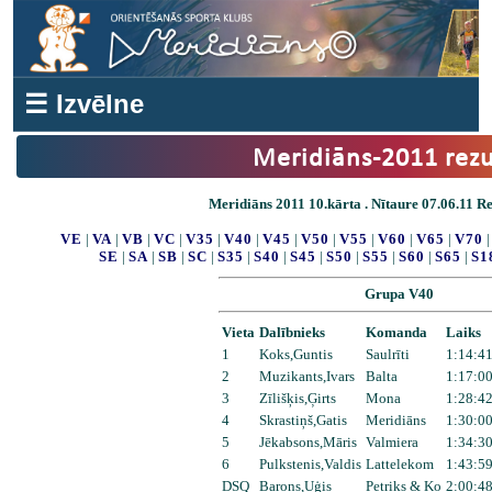
☰ Izvēlne
Meridiāns-2011 rezu
Meridiāns 2011 10.kārta . Nītaure 07.06.11 Res
VE
|
VA
|
VB
|
VC
|
V35
|
V40
|
V45
|
V50
|
V55
|
V60
|
V65
|
V70
SE
|
SA
|
SB
|
SC
|
S35
|
S40
|
S45
|
S50
|
S55
|
S60
|
S65
|
S1
Grupa V40
Vieta
Dalībnieks
Komanda
Laiks
1
Koks,Guntis
Saulrīti
1:14:41
2
Muzikants,Ivars
Balta
1:17:00
3
Zīlišķis,Ģirts
Mona
1:28:42
4
Skrastiņš,Gatis
Meridiāns
1:30:00
5
Jēkabsons,Māris
Valmiera
1:34:30
6
Pulkstenis,Valdis
Lattelekom
1:43:59
DSQ
Barons,Uģis
Petriks & Ko
2:00:48