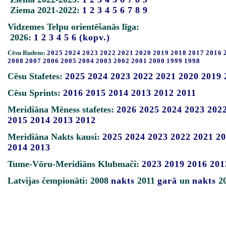
Ziema 2021-2022:
1
2
3
4
5
6
7
8
9
Vidzemes Telpu orientēšanās līga:
2026:
1
2
3
4
5
6
(kopv.)
Cēsu Rudens:
2025
2024
2023
2022
2021
2020
2019
2018
2017
2016
2008
2007
2006
2005
2004
2003
2002
2001
2000
1999
1998
Cēsu Stafetes:
2025
2024
2023
2022
2021
2020
2019
Cēsu Sprints:
2016
2015
2014
2013
2012
2011
Meridiāna Mēness stafetes:
2026
2025
2024
2023
202
2015
2014
2013
2012
Meridiāna Nakts kausi:
2025
2024
2023
2022
2021
20
2014
2013
Tume-Vōru-Meridiāns Klubmači:
2023
2019
2016
201
Latvijas čempionāti: 2008
nakts
2011
garā
un
nakts
2