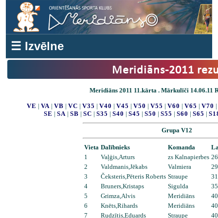
☰ Izvēlne
Meridiāns-2011 rezu
Meridiāns 2011 11.kārta . Mārkulīči 14.06.11 Re
VE
|
VA
|
VB
|
VC
|
V35
|
V40
|
V45
|
V50
|
V55
|
V60
|
V65
|
V70
SE
|
SA
|
SB
|
SC
|
S35
|
S40
|
S45
|
S50
|
S55
|
S60
|
S65
|
S1
Grupa V12
Vieta
Dalībnieks
Komanda
La
1
Vaļģis,Arturs
zs Kalnapierbes
26
2
Valdmanis,Jēkabs
Valmiera
29
3
Čeksteris,Pēteris Roberts
Straupe
31
4
Bruners,Kristaps
Sigulda
35
5
Grimza,Alvis
Meridiāns
40
6
Knēts,Rihards
Meridiāns
40
7
Rudzītis,Eduards
Straupe
40