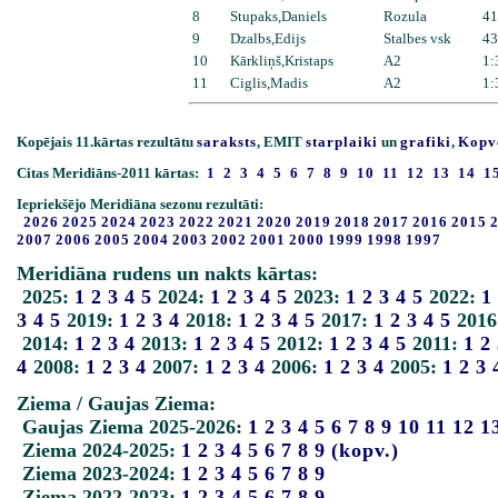
8
Stupaks,Daniels
Rozula
41
9
Dzalbs,Edijs
Stalbes vsk
43
10
Kārkliņš,Kristaps
A2
1:
11
Ciglis,Madis
A2
1:
Kopējais 11.kārtas rezultātu
saraksts
, EMIT
starplaiki
un
grafiki
,
Kopv
Citas Meridiāns-2011 kārtas:
1
2
3
4
5
6
7
8
9
10
11
12
13
14
1
Iepriekšējo Meridiāna sezonu rezultāti:
2026
2025
2024
2023
2022
2021
2020
2019
2018
2017
2016
2015
2007
2006
2005
2004
2003
2002
2001
2000
1999
1998
1997
Meridiāna rudens un nakts kārtas:
2025:
1
2
3
4
5
2024:
1
2
3
4
5
2023:
1
2
3
4
5
2022:
1
3
4
5
2019:
1
2
3
4
2018:
1
2
3
4
5
2017:
1
2
3
4
5
2016
2014:
1
2
3
4
2013:
1
2
3
4
5
2012:
1
2
3
4
5
2011:
1
2
4
2008:
1
2
3
4
2007:
1
2
3
4
2006:
1
2
3
4
2005:
1
2
3
Ziema / Gaujas Ziema:
Gaujas Ziema 2025-2026:
1
2
3
4
5
6
7
8
9
10
11
12
1
Ziema 2024-2025:
1
2
3
4
5
6
7
8
9
(kopv.)
Ziema 2023-2024:
1
2
3
4
5
6
7
8
9
Ziema 2022-2023:
1
2
3
4
5
6
7
8
9