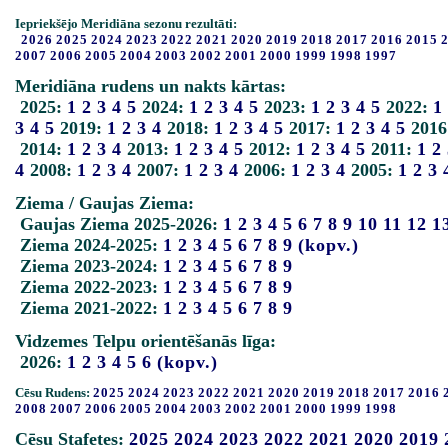
Iepriekšējo Meridiāna sezonu rezultāti:
2026
2025
2024
2023
2022
2021
2020
2019
2018
2017
2016
2015
2007
2006
2005
2004
2003
2002
2001
2000
1999
1998
1997
Meridiāna rudens un nakts kārtas:
2025:
1
2
3
4
5
2024:
1
2
3
4
5
2023:
1
2
3
4
5
2022:
1
3
4
5
2019:
1
2
3
4
2018:
1
2
3
4
5
2017:
1
2
3
4
5
2016
2014:
1
2
3
4
2013:
1
2
3
4
5
2012:
1
2
3
4
5
2011:
1
2
4
2008:
1
2
3
4
2007:
1
2
3
4
2006:
1
2
3
4
2005:
1
2
3
Ziema / Gaujas Ziema:
Gaujas Ziema 2025-2026:
1
2
3
4
5
6
7
8
9
10
11
12
1
Ziema 2024-2025:
1
2
3
4
5
6
7
8
9
(kopv.)
Ziema 2023-2024:
1
2
3
4
5
6
7
8
9
Ziema 2022-2023:
1
2
3
4
5
6
7
8
9
Ziema 2021-2022:
1
2
3
4
5
6
7
8
9
Vidzemes Telpu orientēšanās līga:
2026:
1
2
3
4
5
6
(kopv.)
Cēsu Rudens:
2025
2024
2023
2022
2021
2020
2019
2018
2017
2016
2008
2007
2006
2005
2004
2003
2002
2001
2000
1999
1998
Cēsu Stafetes:
2025
2024
2023
2022
2021
2020
2019