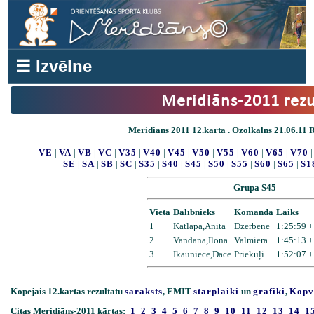
☰ Izvēlne
Meridiāns-2011 rezu
Meridiāns 2011 12.kārta . Ozolkalns 21.06.11 Re
VE
|
VA
|
VB
|
VC
|
V35
|
V40
|
V45
|
V50
|
V55
|
V60
|
V65
|
V70
SE
|
SA
|
SB
|
SC
|
S35
|
S40
|
S45
|
S50
|
S55
|
S60
|
S65
|
S1
Grupa S45
Vieta
Dalībnieks
Komanda
Laiks
1
Katlapa,Anita
Dzērbene
1:25:59 +
2
Vandāna,Ilona
Valmiera
1:45:13 +
3
Ikauniece,Dace
Priekuļi
1:52:07 +
Kopējais 12.kārtas rezultātu
saraksts
, EMIT
starplaiki
un
grafiki
,
Kopv
Citas Meridiāns-2011 kārtas:
1
2
3
4
5
6
7
8
9
10
11
12
13
14
1