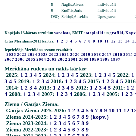
8
Naglis,Aivars
Individuāli
9
Rudītis,Juris
Individuāli
DSQ
Zeltiņš,Auseklis
Upesgravas
Kopējais 13.kārtas rezultātu
saraksts
, EMIT
starplaiki
un
grafiki
,
Kopv
Citas Meridiāns-2011 kārtas:
1
2
3
4
5
6
7
8
9
10
11
12
13
14
1
Iepriekšējo Meridiāna sezonu rezultāti:
2026
2025
2024
2023
2022
2021
2020
2019
2018
2017
2016
2015
2007
2006
2005
2004
2003
2002
2001
2000
1999
1998
1997
Meridiāna rudens un nakts kārtas:
2025:
1
2
3
4
5
2024:
1
2
3
4
5
2023:
1
2
3
4
5
2022:
1
3
4
5
2019:
1
2
3
4
2018:
1
2
3
4
5
2017:
1
2
3
4
5
2016
2014:
1
2
3
4
2013:
1
2
3
4
5
2012:
1
2
3
4
5
2011:
1
2
4
2008:
1
2
3
4
2007:
1
2
3
4
2006:
1
2
3
4
2005:
1
2
3
Ziema / Gaujas Ziema:
Gaujas Ziema 2025-2026:
1
2
3
4
5
6
7
8
9
10
11
12
1
Ziema 2024-2025:
1
2
3
4
5
6
7
8
9
(kopv.)
Ziema 2023-2024:
1
2
3
4
5
6
7
8
9
Ziema 2022-2023:
1
2
3
4
5
6
7
8
9