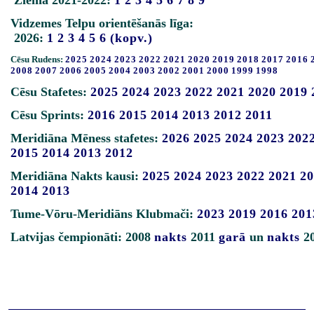
Ziema 2021-2022:
1
2
3
4
5
6
7
8
9
Vidzemes Telpu orientēšanās līga:
2026:
1
2
3
4
5
6
(kopv.)
Cēsu Rudens:
2025
2024
2023
2022
2021
2020
2019
2018
2017
2016
2008
2007
2006
2005
2004
2003
2002
2001
2000
1999
1998
Cēsu Stafetes:
2025
2024
2023
2022
2021
2020
2019
Cēsu Sprints:
2016
2015
2014
2013
2012
2011
Meridiāna Mēness stafetes:
2026
2025
2024
2023
202
2015
2014
2013
2012
Meridiāna Nakts kausi:
2025
2024
2023
2022
2021
20
2014
2013
Tume-Vōru-Meridiāns Klubmači:
2023
2019
2016
201
Latvijas čempionāti: 2008
nakts
2011
garā
un
nakts
2