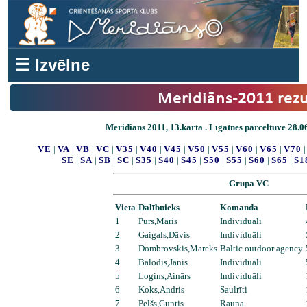
☰ Izvēlne
Meridiāns-2011 rezu
Meridiāns 2011, 13.kārta . Līgatnes pārceltuve 28.06
VE
|
VA
|
VB
|
VC
|
V35
|
V40
|
V45
|
V50
|
V55
|
V60
|
V65
|
V70
SE
|
SA
|
SB
|
SC
|
S35
|
S40
|
S45
|
S50
|
S55
|
S60
|
S65
|
S1
Grupa VC
Vieta
Dalībnieks
Komanda
1
Purs,Māris
Individuāli
2
Gaigals,Dāvis
Individuāli
3
Dombrovskis,Mareks
Baltic outdoor agency
4
Balodis,Jānis
Individuāli
5
Logins,Ainārs
Individuāli
6
Koks,Andris
Saulrīti
7
Pelšs,Guntis
Rauna