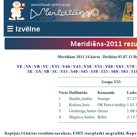
☰ Izvēlne
Meridiāns-2011 rezu
Meridiāns 2011 14.kārta . Driškins 05.07.11 Re
VE
|
VA
|
VB
|
VC
|
V35
|
V40
|
V45
|
V50
|
V55
|
V60
|
V65
|
V70
SE
|
SA
|
SB
|
SC
|
S35
|
S40
|
S45
|
S50
|
S55
|
S60
|
S65
|
S1
Grupa V35
Vieta
Dalībnieks
Komanda
Laiks
1
Dzalbs,Andris
Straupe
57:27
2
Kokins,Juris
OK Purva bridējs
1:01:
3
Grīnbergs,Artūrs
Ozons
1:08:
4
Miglavs,Andris
Bebri
2:13:
Kopējais 14.kārtas rezultātu
saraksts
, EMIT
starplaiki
un
grafiki
,
Kopv