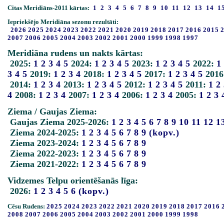
Citas Meridiāns-2011 kārtas:
1
2
3
4
5
6
7
8
9
10
11
12
13
14
1
Iepriekšējo Meridiāna sezonu rezultāti:
2026
2025
2024
2023
2022
2021
2020
2019
2018
2017
2016
2015
2007
2006
2005
2004
2003
2002
2001
2000
1999
1998
1997
Meridiāna rudens un nakts kārtas:
2025:
1
2
3
4
5
2024:
1
2
3
4
5
2023:
1
2
3
4
5
2022:
1
3
4
5
2019:
1
2
3
4
2018:
1
2
3
4
5
2017:
1
2
3
4
5
2016
2014:
1
2
3
4
2013:
1
2
3
4
5
2012:
1
2
3
4
5
2011:
1
2
4
2008:
1
2
3
4
2007:
1
2
3
4
2006:
1
2
3
4
2005:
1
2
3
Ziema / Gaujas Ziema:
Gaujas Ziema 2025-2026:
1
2
3
4
5
6
7
8
9
10
11
12
1
Ziema 2024-2025:
1
2
3
4
5
6
7
8
9
(kopv.)
Ziema 2023-2024:
1
2
3
4
5
6
7
8
9
Ziema 2022-2023:
1
2
3
4
5
6
7
8
9
Ziema 2021-2022:
1
2
3
4
5
6
7
8
9
Vidzemes Telpu orientēšanās līga:
2026:
1
2
3
4
5
6
(kopv.)
Cēsu Rudens:
2025
2024
2023
2022
2021
2020
2019
2018
2017
2016
2008
2007
2006
2005
2004
2003
2002
2001
2000
1999
1998