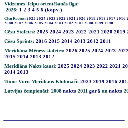
Vidzemes Telpu orientēšanās līga:
2026:
1
2
3
4
5
6
(kopv.)
Cēsu Rudens:
2025
2024
2023
2022
2021
2020
2019
2018
2017
2016
2008
2007
2006
2005
2004
2003
2002
2001
2000
1999
1998
Cēsu Stafetes:
2025
2024
2023
2022
2021
2020
2019
Cēsu Sprints:
2016
2015
2014
2013
2012
2011
Meridiāna Mēness stafetes:
2026
2025
2024
2023
202
2015
2014
2013
2012
Meridiāna Nakts kausi:
2025
2024
2023
2022
2021
20
2014
2013
Tume-Vōru-Meridiāns Klubmači:
2023
2019
2016
201
Latvijas čempionāti: 2008
nakts
2011
garā
un
nakts
2