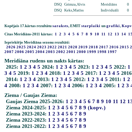
DSQ
Grimza,Alvis
Meridiāns
0
DSQ
Keks,Matīss
Individuāli
0
Kopējais 17.kārtas rezultātu
saraksts
, EMIT
starplaiki
un
grafiki
,
Kopv
Citas Meridiāns-2011 kārtas:
1
2
3
4
5
6
7
8
9
10
11
12
13
14
1
Iepriekšējo Meridiāna sezonu rezultāti:
2026
2025
2024
2023
2022
2021
2020
2019
2018
2017
2016
2015
2007
2006
2005
2004
2003
2002
2001
2000
1999
1998
1997
Meridiāna rudens un nakts kārtas:
2025:
1
2
3
4
5
2024:
1
2
3
4
5
2023:
1
2
3
4
5
2022:
1
3
4
5
2019:
1
2
3
4
2018:
1
2
3
4
5
2017:
1
2
3
4
5
2016
2014:
1
2
3
4
2013:
1
2
3
4
5
2012:
1
2
3
4
5
2011:
1
2
4
2008:
1
2
3
4
2007:
1
2
3
4
2006:
1
2
3
4
2005:
1
2
3
Ziema / Gaujas Ziema:
Gaujas Ziema 2025-2026:
1
2
3
4
5
6
7
8
9
10
11
12
1
Ziema 2024-2025:
1
2
3
4
5
6
7
8
9
(kopv.)
Ziema 2023-2024:
1
2
3
4
5
6
7
8
9
Ziema 2022-2023:
1
2
3
4
5
6
7
8
9
Ziema 2021-2022:
1
2
3
4
5
6
7
8
9