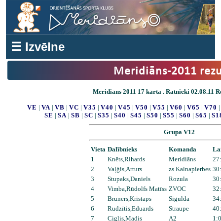
☰ Izvēlne
Meridiāns-2011 rezu
Meridiāns 2011 17 kārta . Ratnieki 02.08.11 Re
VE
|
VA
|
VB
|
VC
|
V35
|
V40
|
V45
|
V50
|
V55
|
V60
|
V65
|
V70
SE
|
SA
|
SB
|
SC
|
S35
|
S40
|
S45
|
S50
|
S55
|
S60
|
S65
|
S1
Grupa V12
Vieta
Dalībnieks
Komanda
La
1
Knēts,Rihards
Meridiāns
27
2
Vaļģis,Arturs
zs Kalnapierbes
30
3
Stupaks,Daniels
Rozula
30
4
Vimba,Rūdolfs Matīss
ZVOC
32
5
Bruners,Kristaps
Sigulda
34
6
Rudzītis,Eduards
Straupe
40
7
Ciglis,Madis
A2
1: