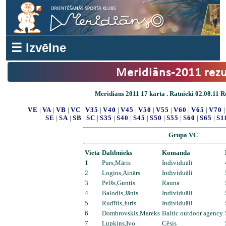
☰ Izvēlne
Meridiāns-2011 rezu
Meridiāns 2011 17 kārta . Ratnieki 02.08.11 Re
VE
|
VA
|
VB
|
VC
|
V35
|
V40
|
V45
|
V50
|
V55
|
V60
|
V65
|
V70
SE
|
SA
|
SB
|
SC
|
S35
|
S40
|
S45
|
S50
|
S55
|
S60
|
S65
|
S1
Grupa VC
Vieta
Dalībnieks
Komanda
1
Purs,Māris
Individuāli
2
Logins,Ainārs
Individuāli
3
Pelšs,Guntis
Rauna
4
Balodis,Jānis
Individuāli
5
Rudītis,Juris
Individuāli
6
Dombrovskis,Mareks
Baltic outdoor agency
7
Lupkins,Ivo
Cēsis