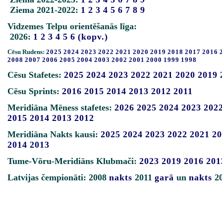
Ziema 2021-2022:
1
2
3
4
5
6
7
8
9
Vidzemes Telpu orientēšanās līga:
2026:
1
2
3
4
5
6
(kopv.)
Cēsu Rudens:
2025
2024
2023
2022
2021
2020
2019
2018
2017
2016
2008
2007
2006
2005
2004
2003
2002
2001
2000
1999
1998
Cēsu Stafetes:
2025
2024
2023
2022
2021
2020
2019
Cēsu Sprints:
2016
2015
2014
2013
2012
2011
Meridiāna Mēness stafetes:
2026
2025
2024
2023
202
2015
2014
2013
2012
Meridiāna Nakts kausi:
2025
2024
2023
2022
2021
20
2014
2013
Tume-Vōru-Meridiāns Klubmači:
2023
2019
2016
201
Latvijas čempionāti: 2008
nakts
2011
garā
un
nakts
2