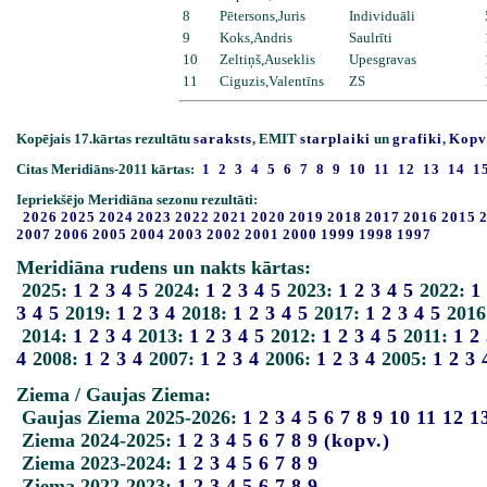
8
Pētersons,Juris
Individuāli
9
Koks,Andris
Saulrīti
10
Zeltiņš,Auseklis
Upesgravas
11
Ciguzis,Valentīns
ZS
Kopējais 17.kārtas rezultātu
saraksts
, EMIT
starplaiki
un
grafiki
,
Kopv
Citas Meridiāns-2011 kārtas:
1
2
3
4
5
6
7
8
9
10
11
12
13
14
1
Iepriekšējo Meridiāna sezonu rezultāti:
2026
2025
2024
2023
2022
2021
2020
2019
2018
2017
2016
2015
2007
2006
2005
2004
2003
2002
2001
2000
1999
1998
1997
Meridiāna rudens un nakts kārtas:
2025:
1
2
3
4
5
2024:
1
2
3
4
5
2023:
1
2
3
4
5
2022:
1
3
4
5
2019:
1
2
3
4
2018:
1
2
3
4
5
2017:
1
2
3
4
5
2016
2014:
1
2
3
4
2013:
1
2
3
4
5
2012:
1
2
3
4
5
2011:
1
2
4
2008:
1
2
3
4
2007:
1
2
3
4
2006:
1
2
3
4
2005:
1
2
3
Ziema / Gaujas Ziema:
Gaujas Ziema 2025-2026:
1
2
3
4
5
6
7
8
9
10
11
12
1
Ziema 2024-2025:
1
2
3
4
5
6
7
8
9
(kopv.)
Ziema 2023-2024:
1
2
3
4
5
6
7
8
9
Ziema 2022-2023:
1
2
3
4
5
6
7
8
9