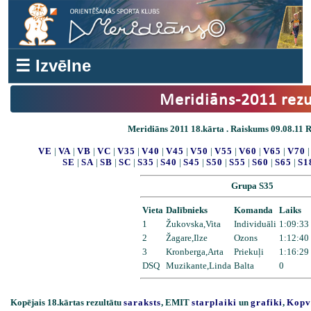
☰ Izvēlne
Meridiāns-2011 rezu
Meridiāns 2011 18.kārta . Raiskums 09.08.11 Re
VE
|
VA
|
VB
|
VC
|
V35
|
V40
|
V45
|
V50
|
V55
|
V60
|
V65
|
V70
SE
|
SA
|
SB
|
SC
|
S35
|
S40
|
S45
|
S50
|
S55
|
S60
|
S65
|
S1
Grupa S35
Vieta
Dalībnieks
Komanda
Laiks
1
Žukovska,Vita
Individuāli
1:09:33
2
Žagare,Ilze
Ozons
1:12:40
3
Kronberga,Arta
Priekuļi
1:16:29
DSQ
Muzikante,Linda
Balta
0
Kopējais 18.kārtas rezultātu
saraksts
, EMIT
starplaiki
un
grafiki
,
Kopv