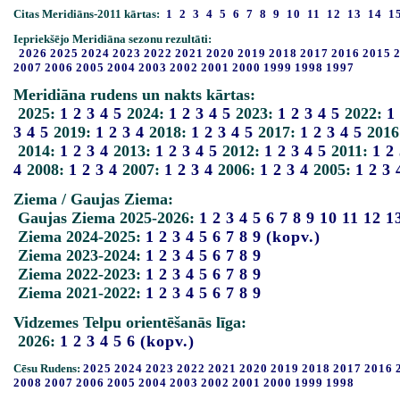
Citas Meridiāns-2011 kārtas:
1
2
3
4
5
6
7
8
9
10
11
12
13
14
1
Iepriekšējo Meridiāna sezonu rezultāti:
2026
2025
2024
2023
2022
2021
2020
2019
2018
2017
2016
2015
2007
2006
2005
2004
2003
2002
2001
2000
1999
1998
1997
Meridiāna rudens un nakts kārtas:
2025:
1
2
3
4
5
2024:
1
2
3
4
5
2023:
1
2
3
4
5
2022:
1
3
4
5
2019:
1
2
3
4
2018:
1
2
3
4
5
2017:
1
2
3
4
5
2016
2014:
1
2
3
4
2013:
1
2
3
4
5
2012:
1
2
3
4
5
2011:
1
2
4
2008:
1
2
3
4
2007:
1
2
3
4
2006:
1
2
3
4
2005:
1
2
3
Ziema / Gaujas Ziema:
Gaujas Ziema 2025-2026:
1
2
3
4
5
6
7
8
9
10
11
12
1
Ziema 2024-2025:
1
2
3
4
5
6
7
8
9
(kopv.)
Ziema 2023-2024:
1
2
3
4
5
6
7
8
9
Ziema 2022-2023:
1
2
3
4
5
6
7
8
9
Ziema 2021-2022:
1
2
3
4
5
6
7
8
9
Vidzemes Telpu orientēšanās līga:
2026:
1
2
3
4
5
6
(kopv.)
Cēsu Rudens:
2025
2024
2023
2022
2021
2020
2019
2018
2017
2016
2008
2007
2006
2005
2004
2003
2002
2001
2000
1999
1998