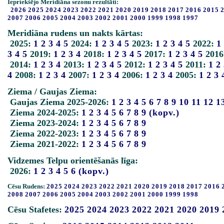
Iepriekšējo Meridiāna sezonu rezultāti:
2026
2025
2024
2023
2022
2021
2020
2019
2018
2017
2016
2015
2007
2006
2005
2004
2003
2002
2001
2000
1999
1998
1997
Meridiāna rudens un nakts kārtas:
2025:
1
2
3
4
5
2024:
1
2
3
4
5
2023:
1
2
3
4
5
2022:
1
3
4
5
2019:
1
2
3
4
2018:
1
2
3
4
5
2017:
1
2
3
4
5
2016
2014:
1
2
3
4
2013:
1
2
3
4
5
2012:
1
2
3
4
5
2011:
1
2
4
2008:
1
2
3
4
2007:
1
2
3
4
2006:
1
2
3
4
2005:
1
2
3
Ziema / Gaujas Ziema:
Gaujas Ziema 2025-2026:
1
2
3
4
5
6
7
8
9
10
11
12
1
Ziema 2024-2025:
1
2
3
4
5
6
7
8
9
(kopv.)
Ziema 2023-2024:
1
2
3
4
5
6
7
8
9
Ziema 2022-2023:
1
2
3
4
5
6
7
8
9
Ziema 2021-2022:
1
2
3
4
5
6
7
8
9
Vidzemes Telpu orientēšanās līga:
2026:
1
2
3
4
5
6
(kopv.)
Cēsu Rudens:
2025
2024
2023
2022
2021
2020
2019
2018
2017
2016
2008
2007
2006
2005
2004
2003
2002
2001
2000
1999
1998
Cēsu Stafetes:
2025
2024
2023
2022
2021
2020
2019