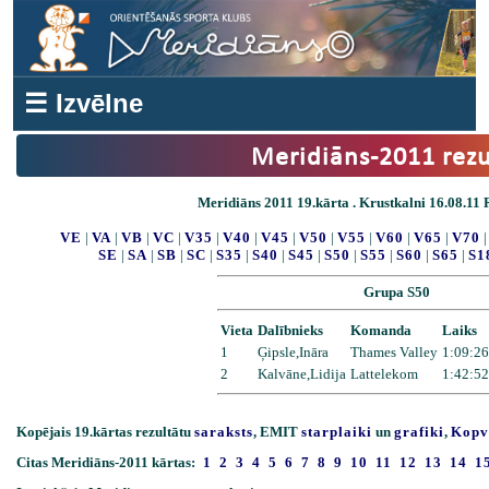
☰ Izvēlne
Meridiāns-2011 rezu
Meridiāns 2011 19.kārta . Krustkalni 16.08.11 R
VE
|
VA
|
VB
|
VC
|
V35
|
V40
|
V45
|
V50
|
V55
|
V60
|
V65
|
V70
SE
|
SA
|
SB
|
SC
|
S35
|
S40
|
S45
|
S50
|
S55
|
S60
|
S65
|
S1
Grupa S50
Vieta
Dalībnieks
Komanda
Laiks
1
Ģipsle,Ināra
Thames Valley
1:09:26
2
Kalvāne,Lidija
Lattelekom
1:42:52
Kopējais 19.kārtas rezultātu
saraksts
, EMIT
starplaiki
un
grafiki
,
Kopv
Citas Meridiāns-2011 kārtas:
1
2
3
4
5
6
7
8
9
10
11
12
13
14
1