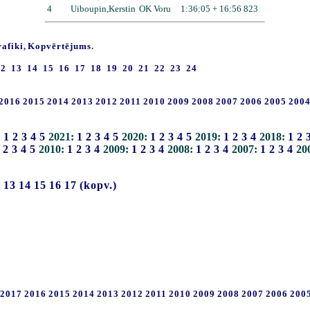
4
Uiboupin,Kerstin
OK Voru
1:36:05 + 16:56 823
rafiki
,
Kopvērtējums
.
12
13
14
15
16
17
18
19
20
21
22
23
24
2016
2015
2014
2013
2012
2011
2010
2009
2008
2007
2006
2005
200
:
1
2
3
4
5
2021:
1
2
3
4
5
2020:
1
2
3
4
5
2019:
1
2
3
4
2018:
1
2
2
3
4
5
2010:
1
2
3
4
2009:
1
2
3
4
2008:
1
2
3
4
2007:
1
2
3
4
20
2
13
14
15
16
17
(kopv.)
2017
2016
2015
2014
2013
2012
2011
2010
2009
2008
2007
2006
200