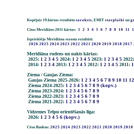
Kopējais 19.kārtas rezultātu
saraksts
, EMIT
starplaiki
un
g
Citas Meridiāns-2011 kārtas:
1
2
3
4
5
6
7
8
9
10
11
Iepriekšējo Meridiāna sezonu rezultāti:
2026
2025
2024
2023
2022
2021
2020
2019
2018
2017
Meridiāna rudens un nakts kārtas:
2025:
1
2
3
4
5
2024:
1
2
3
4
5
2023:
1
2
3
4
5
2022
2014:
1
2
3
4
2013:
1
2
3
4
5
2012:
1
2
3
4
5
2011:
1
Ziema / Gaujas Ziema:
Gaujas Ziema 2025-2026:
1
2
3
4
5
6
7
8
9
10
11
1
Ziema 2024-2025:
1
2
3
4
5
6
7
8
9
(kopv.)
Ziema 2023-2024:
1
2
3
4
5
6
7
8
9
Ziema 2022-2023:
1
2
3
4
5
6
7
8
9
Ziema 2021-2022:
1
2
3
4
5
6
7
8
9
Vidzemes Telpu orientēšanās līga:
2026:
1
2
3
4
5
6
(kopv.)
Cēsu Rudens:
2025
2024
2023
2022
2021
2020
2019
2018