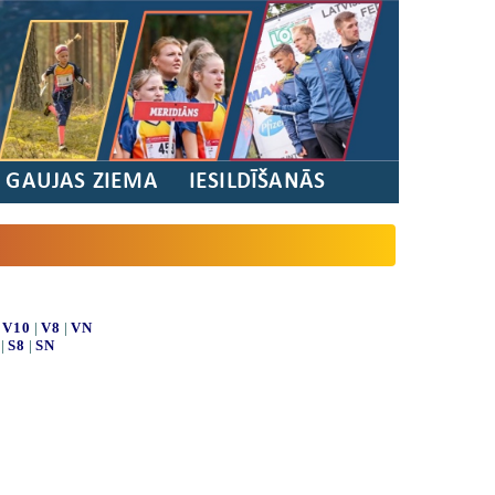
/ GAUJAS ZIEMA
IESILDĪŠANĀS
|
V10
|
V8
|
VN
|
S8
|
SN