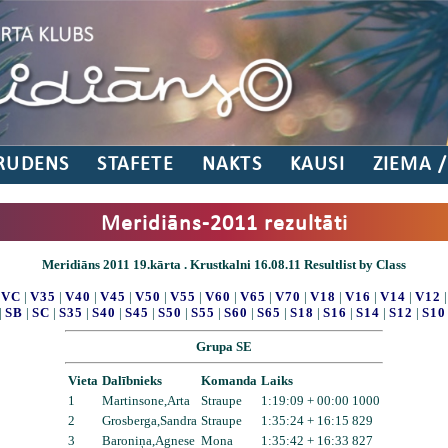
RUDENS
STAFETE
NAKTS
KAUSI
ZIEMA 
Meridiāns-2011 rezultāti
Meridiāns 2011 19.kārta . Krustkalni 16.08.11 Resultlist by Class
|
VC
|
V35
|
V40
|
V45
|
V50
|
V55
|
V60
|
V65
|
V70
|
V18
|
V16
|
V14
|
V12
|
SB
|
SC
|
S35
|
S40
|
S45
|
S50
|
S55
|
S60
|
S65
|
S18
|
S16
|
S14
|
S12
|
S10
Grupa SE
Vieta
Dalībnieks
Komanda
Laiks
1
Martinsone,Arta
Straupe
1:19:09 + 00:00 1000
2
Grosberga,Sandra
Straupe
1:35:24 + 16:15 829
3
Baroniņa,Agnese
Mona
1:35:42 + 16:33 827