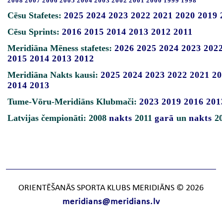
2008
2007
2006
2005
2004
2003
2002
2001
2000
1999
1998
Cēsu Stafetes:
2025
2024
2023
2022
2021
2020
2019
Cēsu Sprints:
2016
2015
2014
2013
2012
2011
Meridiāna Mēness stafetes:
2026
2025
2024
2023
202
2015
2014
2013
2012
Meridiāna Nakts kausi:
2025
2024
2023
2022
2021
20
2014
2013
Tume-Vōru-Meridiāns Klubmači:
2023
2019
2016
201
Latvijas čempionāti: 2008
nakts
2011
garā
un
nakts
2
ORIENTĒŠANĀS SPORTA KLUBS MERIDIĀNS © 2026
meridians@meridians.lv