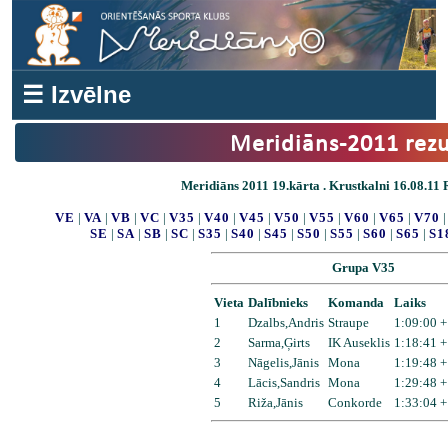
☰ Izvēlne
Meridiāns-2011 rezu
Meridiāns 2011 19.kārta . Krustkalni 16.08.11 R
VE
|
VA
|
VB
|
VC
|
V35
|
V40
|
V45
|
V50
|
V55
|
V60
|
V65
|
V70
SE
|
SA
|
SB
|
SC
|
S35
|
S40
|
S45
|
S50
|
S55
|
S60
|
S65
|
S1
Grupa V35
Vieta
Dalībnieks
Komanda
Laiks
1
Dzalbs,Andris
Straupe
1:09:00 +
2
Sarma,Ģirts
IK Auseklis
1:18:41 +
3
Nāgelis,Jānis
Mona
1:19:48 +
4
Lācis,Sandris
Mona
1:29:48 +
5
Riža,Jānis
Conkorde
1:33:04 +