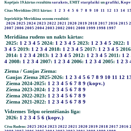
Kopējais 19.kārtas rezultātu
saraksts
, EMIT
starplaiki
un
grafiki
,
Kopv
Citas Meridiāns-2011 kārtas:
1
2
3
4
5
6
7
8
9
10
11
12
13
14
1
Iepriekšējo Meridiāna sezonu rezultāti:
2026
2025
2024
2023
2022
2021
2020
2019
2018
2017
2016
2015
2007
2006
2005
2004
2003
2002
2001
2000
1999
1998
1997
Meridiāna rudens un nakts kārtas:
2025:
1
2
3
4
5
2024:
1
2
3
4
5
2023:
1
2
3
4
5
2022:
1
3
4
5
2019:
1
2
3
4
2018:
1
2
3
4
5
2017:
1
2
3
4
5
2016
2014:
1
2
3
4
2013:
1
2
3
4
5
2012:
1
2
3
4
5
2011:
1
2
4
2008:
1
2
3
4
2007:
1
2
3
4
2006:
1
2
3
4
2005:
1
2
3
Ziema / Gaujas Ziema:
Gaujas Ziema 2025-2026:
1
2
3
4
5
6
7
8
9
10
11
12
1
Ziema 2024-2025:
1
2
3
4
5
6
7
8
9
(kopv.)
Ziema 2023-2024:
1
2
3
4
5
6
7
8
9
Ziema 2022-2023:
1
2
3
4
5
6
7
8
9
Ziema 2021-2022:
1
2
3
4
5
6
7
8
9
Vidzemes Telpu orientēšanās līga:
2026:
1
2
3
4
5
6
(kopv.)
Cēsu Rudens:
2025
2024
2023
2022
2021
2020
2019
2018
2017
2016