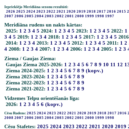
Iepriekšējo Meridiāna sezonu rezultāti:
2026
2025
2024
2023
2022
2021
2020
2019
2018
2017
2016
2015
2007
2006
2005
2004
2003
2002
2001
2000
1999
1998
1997
Meridiāna rudens un nakts kārtas:
2025:
1
2
3
4
5
2024:
1
2
3
4
5
2023:
1
2
3
4
5
2022:
1
3
4
5
2019:
1
2
3
4
2018:
1
2
3
4
5
2017:
1
2
3
4
5
2016
2014:
1
2
3
4
2013:
1
2
3
4
5
2012:
1
2
3
4
5
2011:
1
2
4
2008:
1
2
3
4
2007:
1
2
3
4
2006:
1
2
3
4
2005:
1
2
3
Ziema / Gaujas Ziema:
Gaujas Ziema 2025-2026:
1
2
3
4
5
6
7
8
9
10
11
12
1
Ziema 2024-2025:
1
2
3
4
5
6
7
8
9
(kopv.)
Ziema 2023-2024:
1
2
3
4
5
6
7
8
9
Ziema 2022-2023:
1
2
3
4
5
6
7
8
9
Ziema 2021-2022:
1
2
3
4
5
6
7
8
9
Vidzemes Telpu orientēšanās līga:
2026:
1
2
3
4
5
6
(kopv.)
Cēsu Rudens:
2025
2024
2023
2022
2021
2020
2019
2018
2017
2016
2008
2007
2006
2005
2004
2003
2002
2001
2000
1999
1998
Cēsu Stafetes:
2025
2024
2023
2022
2021
2020
2019