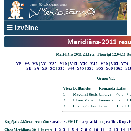
☰ Izvēlne
Meridiāns-2011 rezu
Meridiāns 2011 2.kārta . Pipariņi 12.04.11 Res
VE
|
VA
|
VB
|
VC
|
V35
|
V40
|
V45
|
V50
|
V55
|
V60
|
V65
|
V70
SE
|
SA
|
SB
|
SC
|
S35
|
S40
|
S45
|
S50
|
S55
|
S60
|
S65
|
S1
Grupa V55
Vieta
Dalībnieks
Komanda
Laiks
1
Magone,Pēteris
Umurga
46:54 + 
2
Blūms,Māris
Jāņmuiža
57:33 + 
3
Cekuls,Andris
Cēsis
1:07:19 
Kopējais 2.kārtas rezultātu
saraksts
, EMIT
starplaiki
un
grafiki
,
Kopvē
Citas Meridiāns-2011 kārtas:
1
2
3
4
5
6
7
8
9
10
11
12
13
14
1