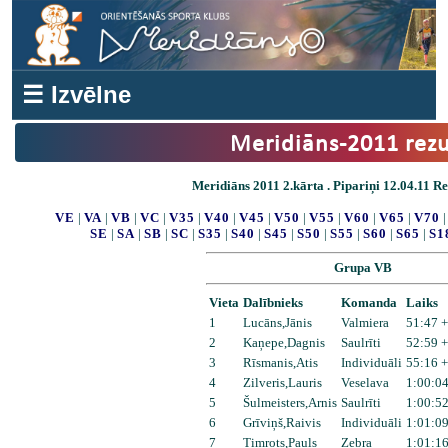
☰ Izvēlne
Meridiāns-2011 rezu
Meridiāns 2011 2.kārta . Pipariņi 12.04.11 Res
VE
|
VA
|
VB
|
VC
|
V35
|
V40
|
V45
|
V50
|
V55
|
V60
|
V65
|
V70
SE
|
SA
|
SB
|
SC
|
S35
|
S40
|
S45
|
S50
|
S55
|
S60
|
S65
|
S1
Grupa VB
Vieta
Dalībnieks
Komanda
Laiks
1
Lucāns,Jānis
Valmiera
51:47 +
2
Kaņepe,Dagnis
Saulrīti
52:59 +
3
Rīsmanis,Atis
Individuāli
55:16 +
4
Zilveris,Lauris
Veselava
1:00:04
5
Šulmeisters,Arnis
Saulrīti
1:00:52
6
Grīviņš,Raivis
Individuāli
1:01:09
7
Timrots,Pauls
Zebra
1:01:16