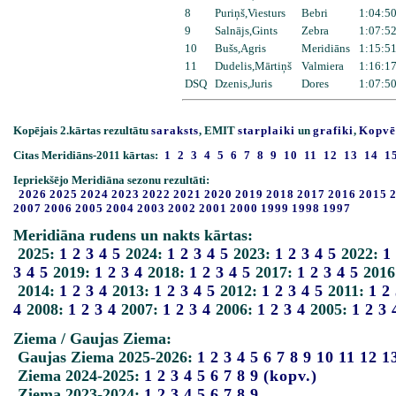
8
Puriņš,Viesturs
Bebri
1:04:50
9
Salnājs,Gints
Zebra
1:07:52
10
Bušs,Agris
Meridiāns
1:15:51
11
Dudelis,Mārtiņš
Valmiera
1:16:17
DSQ
Dzenis,Juris
Dores
1:07:50
Kopējais 2.kārtas rezultātu
saraksts
, EMIT
starplaiki
un
grafiki
,
Kopvē
Citas Meridiāns-2011 kārtas:
1
2
3
4
5
6
7
8
9
10
11
12
13
14
1
Iepriekšējo Meridiāna sezonu rezultāti:
2026
2025
2024
2023
2022
2021
2020
2019
2018
2017
2016
2015
2007
2006
2005
2004
2003
2002
2001
2000
1999
1998
1997
Meridiāna rudens un nakts kārtas:
2025:
1
2
3
4
5
2024:
1
2
3
4
5
2023:
1
2
3
4
5
2022:
1
3
4
5
2019:
1
2
3
4
2018:
1
2
3
4
5
2017:
1
2
3
4
5
2016
2014:
1
2
3
4
2013:
1
2
3
4
5
2012:
1
2
3
4
5
2011:
1
2
4
2008:
1
2
3
4
2007:
1
2
3
4
2006:
1
2
3
4
2005:
1
2
3
Ziema / Gaujas Ziema:
Gaujas Ziema 2025-2026:
1
2
3
4
5
6
7
8
9
10
11
12
1
Ziema 2024-2025:
1
2
3
4
5
6
7
8
9
(kopv.)
Ziema 2023-2024:
1
2
3
4
5
6
7
8
9