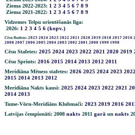
Ziema 2022-2023:
1
2
3
4
5
6
7
8
9
Ziema 2021-2022:
1
2
3
4
5
6
7
8
9
Vidzemes Telpu orientēšanās līga:
2026:
1
2
3
4
5
6
(kopv.)
Cēsu Rudens:
2025
2024
2023
2022
2021
2020
2019
2018
2017
2016
2008
2007
2006
2005
2004
2003
2002
2001
2000
1999
1998
Cēsu Stafetes:
2025
2024
2023
2022
2021
2020
2019
Cēsu Sprints:
2016
2015
2014
2013
2012
2011
Meridiāna Mēness stafetes:
2026
2025
2024
2023
202
2015
2014
2013
2012
Meridiāna Nakts kausi:
2025
2024
2023
2022
2021
20
2014
2013
Tume-Vōru-Meridiāns Klubmači:
2023
2019
2016
201
Latvijas čempionāti: 2008
nakts
2011
garā
un
nakts
2