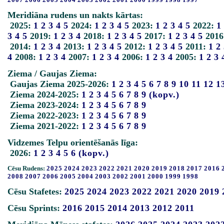
Meridiāna rudens un nakts kārtas:
2025:
1
2
3
4
5
2024:
1
2
3
4
5
2023:
1
2
3
4
5
2022:
1
3
4
5
2019:
1
2
3
4
2018:
1
2
3
4
5
2017:
1
2
3
4
5
2016
2014:
1
2
3
4
2013:
1
2
3
4
5
2012:
1
2
3
4
5
2011:
1
2
4
2008:
1
2
3
4
2007:
1
2
3
4
2006:
1
2
3
4
2005:
1
2
3
Ziema / Gaujas Ziema:
Gaujas Ziema 2025-2026:
1
2
3
4
5
6
7
8
9
10
11
12
1
Ziema 2024-2025:
1
2
3
4
5
6
7
8
9
(kopv.)
Ziema 2023-2024:
1
2
3
4
5
6
7
8
9
Ziema 2022-2023:
1
2
3
4
5
6
7
8
9
Ziema 2021-2022:
1
2
3
4
5
6
7
8
9
Vidzemes Telpu orientēšanās līga:
2026:
1
2
3
4
5
6
(kopv.)
Cēsu Rudens:
2025
2024
2023
2022
2021
2020
2019
2018
2017
2016
2008
2007
2006
2005
2004
2003
2002
2001
2000
1999
1998
Cēsu Stafetes:
2025
2024
2023
2022
2021
2020
2019
Cēsu Sprints:
2016
2015
2014
2013
2012
2011