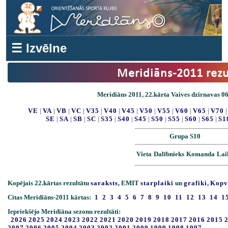
☰ Izvēlne
Meridiāns-2011 rezu
Meridiāns 2011, 22.kārta Vaives dzirnavas 06
VE
|
VA
|
VB
|
VC
|
V35
|
V40
|
V45
|
V50
|
V55
|
V60
|
V65
|
V70
SE
|
SA
|
SB
|
SC
|
S35
|
S40
|
S45
|
S50
|
S55
|
S60
|
S65
|
S1
Grupa S10
Vieta
Dalībnieks
Komanda
Lai
Kopējais 22.kārtas rezultātu
saraksts
, EMIT
starplaiki
un
grafiki
,
Kopv
Citas Meridiāns-2011 kārtas:
1
2
3
4
5
6
7
8
9
10
11
12
13
14
1
Iepriekšējo Meridiāna sezonu rezultāti:
2026
2025
2024
2023
2022
2021
2020
2019
2018
2017
2016
2015
2007
2006
2005
2004
2003
2002
2001
2000
1999
1998
1997