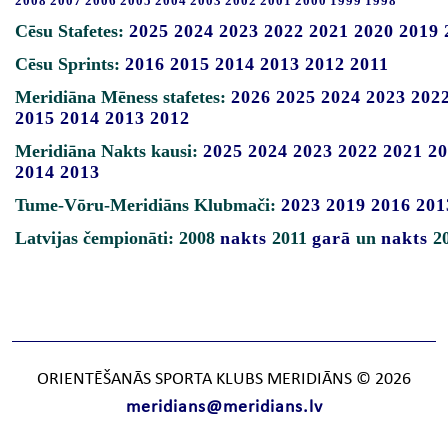
2008
2007
2006
2005
2004
2003
2002
2001
2000
1999
1998
Cēsu Stafetes:
2025
2024
2023
2022
2021
2020
2019
Cēsu Sprints:
2016
2015
2014
2013
2012
2011
Meridiāna Mēness stafetes:
2026
2025
2024
2023
202
2015
2014
2013
2012
Meridiāna Nakts kausi:
2025
2024
2023
2022
2021
20
2014
2013
Tume-Vōru-Meridiāns Klubmači:
2023
2019
2016
201
Latvijas čempionāti: 2008
nakts
2011
garā
un
nakts
2
ORIENTĒŠANĀS SPORTA KLUBS MERIDIĀNS © 2026
meridians@meridians.lv