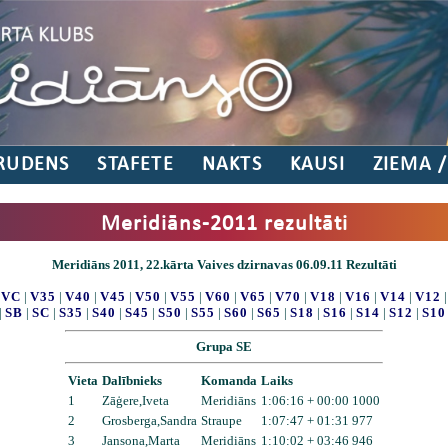
RUDENS
STAFETE
NAKTS
KAUSI
ZIEMA 
Meridiāns-2011 rezultāti
Meridiāns 2011, 22.kārta Vaives dzirnavas 06.09.11 Rezultāti
|
VC
|
V35
|
V40
|
V45
|
V50
|
V55
|
V60
|
V65
|
V70
|
V18
|
V16
|
V14
|
V12
|
SB
|
SC
|
S35
|
S40
|
S45
|
S50
|
S55
|
S60
|
S65
|
S18
|
S16
|
S14
|
S12
|
S10
Grupa SE
Vieta
Dalībnieks
Komanda
Laiks
1
Zāģere,Iveta
Meridiāns
1:06:16 + 00:00 1000
2
Grosberga,Sandra
Straupe
1:07:47 + 01:31 977
3
Jansona,Marta
Meridiāns
1:10:02 + 03:46 946