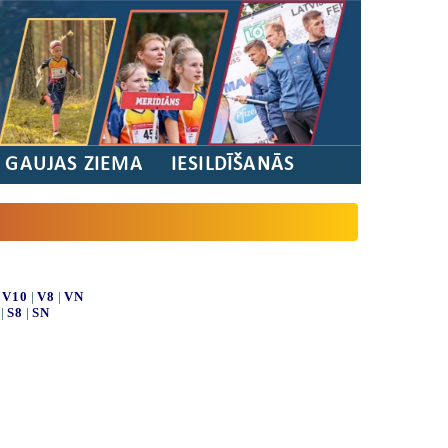
/ GAUJAS ZIEMA
IESILDĪŠANĀS
|
V10
|
V8
|
VN
|
S8
|
SN