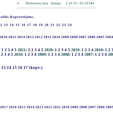
4
Martinsone,Arta
Straupe
1:10:10 + 03:54 944
rafiki
,
Kopvērtējums
.
12
13
14
15
16
17
18
19
20
21
22
23
24
2016
2015
2014
2013
2012
2011
2010
2009
2008
2007
2006
2005
200
:
1
2
3
4
5
2021:
1
2
3
4
5
2020:
1
2
3
4
5
2019:
1
2
3
4
2018:
1
2
2
3
4
5
2010:
1
2
3
4
2009:
1
2
3
4
2008:
1
2
3
4
2007:
1
2
3
4
20
2
13
14
15
16
17
(kopv.)
2017
2016
2015
2014
2013
2012
2011
2010
2009
2008
2007
2006
200