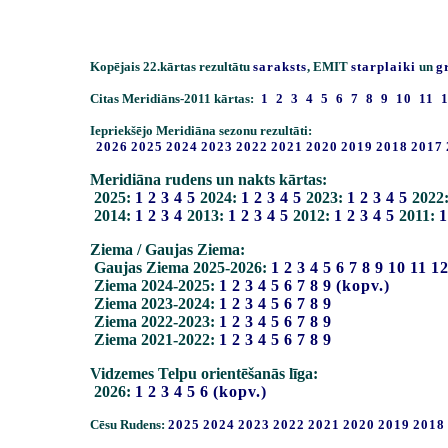
Kopējais 22.kārtas rezultātu
saraksts
, EMIT
starplaiki
un
g
Citas Meridiāns-2011 kārtas:
1
2
3
4
5
6
7
8
9
10
11
Iepriekšējo Meridiāna sezonu rezultāti:
2026
2025
2024
2023
2022
2021
2020
2019
2018
2017
Meridiāna rudens un nakts kārtas:
2025:
1
2
3
4
5
2024:
1
2
3
4
5
2023:
1
2
3
4
5
2022
2014:
1
2
3
4
2013:
1
2
3
4
5
2012:
1
2
3
4
5
2011:
1
Ziema / Gaujas Ziema:
Gaujas Ziema 2025-2026:
1
2
3
4
5
6
7
8
9
10
11
1
Ziema 2024-2025:
1
2
3
4
5
6
7
8
9
(kopv.)
Ziema 2023-2024:
1
2
3
4
5
6
7
8
9
Ziema 2022-2023:
1
2
3
4
5
6
7
8
9
Ziema 2021-2022:
1
2
3
4
5
6
7
8
9
Vidzemes Telpu orientēšanās līga:
2026:
1
2
3
4
5
6
(kopv.)
Cēsu Rudens:
2025
2024
2023
2022
2021
2020
2019
2018