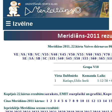
☰ Izvēlne
Meridiāns-2011 rezu
Meridiāns 2011, 22.kārta Vaives dzirnavas 06
VE
|
VA
|
VB
|
VC
|
V35
|
V40
|
V45
|
V50
|
V55
|
V60
|
V65
|
V70
SE
|
SA
|
SB
|
SC
|
S35
|
S40
|
S45
|
S50
|
S55
|
S60
|
S65
|
S1
Grupa V18
Vieta
Dalībnieks
Komanda
Laiks
1
Katlaps,Uldis
Ineši
1:12:58 +
Kopējais 22.kārtas rezultātu
saraksts
, EMIT
starplaiki
un
grafiki
,
Kopv
Citas Meridiāns-2011 kārtas:
1
2
3
4
5
6
7
8
9
10
11
12
13
14
1
Iepriekšējo Meridiāna sezonu rezultāti:
2026
2025
2024
2023
2022
2021
2020
2019
2018
2017
2016
2015