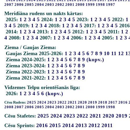
2007
2006
2005
2004
2003
2002
2001
2000
1999
1998
1997
Meridiāna rudens un nakts kārtas:
2025:
1
2
3
4
5
2024:
1
2
3
4
5
2023:
1
2
3
4
5
2022:
1
3
4
5
2019:
1
2
3
4
2018:
1
2
3
4
5
2017:
1
2
3
4
5
2016
2014:
1
2
3
4
2013:
1
2
3
4
5
2012:
1
2
3
4
5
2011:
1
2
4
2008:
1
2
3
4
2007:
1
2
3
4
2006:
1
2
3
4
2005:
1
2
3
Ziema / Gaujas Ziema:
Gaujas Ziema 2025-2026:
1
2
3
4
5
6
7
8
9
10
11
12
1
Ziema 2024-2025:
1
2
3
4
5
6
7
8
9
(kopv.)
Ziema 2023-2024:
1
2
3
4
5
6
7
8
9
Ziema 2022-2023:
1
2
3
4
5
6
7
8
9
Ziema 2021-2022:
1
2
3
4
5
6
7
8
9
Vidzemes Telpu orientēšanās līga:
2026:
1
2
3
4
5
6
(kopv.)
Cēsu Rudens:
2025
2024
2023
2022
2021
2020
2019
2018
2017
2016
2008
2007
2006
2005
2004
2003
2002
2001
2000
1999
1998
Cēsu Stafetes:
2025
2024
2023
2022
2021
2020
2019
Cēsu Sprints:
2016
2015
2014
2013
2012
2011