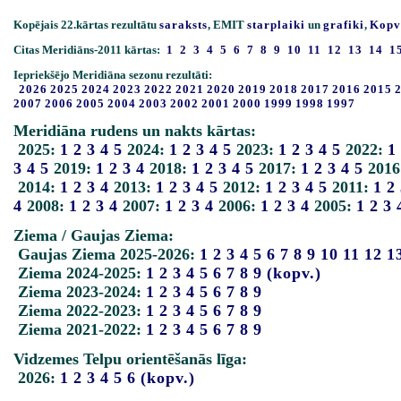
Kopējais 22.kārtas rezultātu
saraksts
, EMIT
starplaiki
un
grafiki
,
Kopv
Citas Meridiāns-2011 kārtas:
1
2
3
4
5
6
7
8
9
10
11
12
13
14
1
Iepriekšējo Meridiāna sezonu rezultāti:
2026
2025
2024
2023
2022
2021
2020
2019
2018
2017
2016
2015
2007
2006
2005
2004
2003
2002
2001
2000
1999
1998
1997
Meridiāna rudens un nakts kārtas:
2025:
1
2
3
4
5
2024:
1
2
3
4
5
2023:
1
2
3
4
5
2022:
1
3
4
5
2019:
1
2
3
4
2018:
1
2
3
4
5
2017:
1
2
3
4
5
2016
2014:
1
2
3
4
2013:
1
2
3
4
5
2012:
1
2
3
4
5
2011:
1
2
4
2008:
1
2
3
4
2007:
1
2
3
4
2006:
1
2
3
4
2005:
1
2
3
Ziema / Gaujas Ziema:
Gaujas Ziema 2025-2026:
1
2
3
4
5
6
7
8
9
10
11
12
1
Ziema 2024-2025:
1
2
3
4
5
6
7
8
9
(kopv.)
Ziema 2023-2024:
1
2
3
4
5
6
7
8
9
Ziema 2022-2023:
1
2
3
4
5
6
7
8
9
Ziema 2021-2022:
1
2
3
4
5
6
7
8
9
Vidzemes Telpu orientēšanās līga:
2026:
1
2
3
4
5
6
(kopv.)