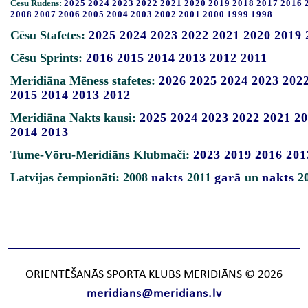
Cēsu Rudens:
2025
2024
2023
2022
2021
2020
2019
2018
2017
2016
2008
2007
2006
2005
2004
2003
2002
2001
2000
1999
1998
Cēsu Stafetes:
2025
2024
2023
2022
2021
2020
2019
Cēsu Sprints:
2016
2015
2014
2013
2012
2011
Meridiāna Mēness stafetes:
2026
2025
2024
2023
202
2015
2014
2013
2012
Meridiāna Nakts kausi:
2025
2024
2023
2022
2021
20
2014
2013
Tume-Vōru-Meridiāns Klubmači:
2023
2019
2016
201
Latvijas čempionāti: 2008
nakts
2011
garā
un
nakts
2
ORIENTĒŠANĀS SPORTA KLUBS MERIDIĀNS © 2026
meridians@meridians.lv