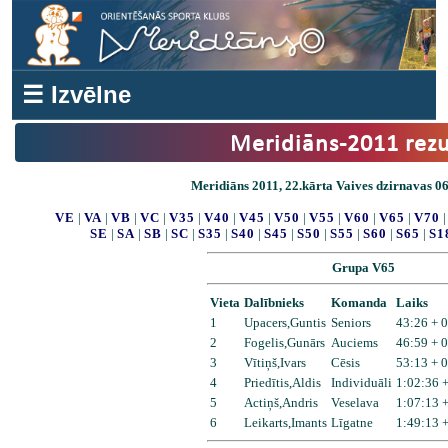
☰ Izvēlne
Meridiāns-2011 rezu
Meridiāns 2011, 22.kārta Vaives dzirnavas 06
VE
|
VA
|
VB
|
VC
|
V35
|
V40
|
V45
|
V50
|
V55
|
V60
|
V65
|
V70
SE
|
SA
|
SB
|
SC
|
S35
|
S40
|
S45
|
S50
|
S55
|
S60
|
S65
|
S1
Grupa V65
Vieta
Dalībnieks
Komanda
Laiks
1
Upacers,Guntis
Seniors
43:26 + 
2
Fogelis,Gunārs
Auciems
46:59 + 
3
Vītiņš,Ivars
Cēsis
53:13 + 
4
Priedītis,Aldis
Individuāli
1:02:36 
5
Actiņš,Andris
Veselava
1:07:13 
6
Leikarts,Imants
Līgatne
1:49:13 