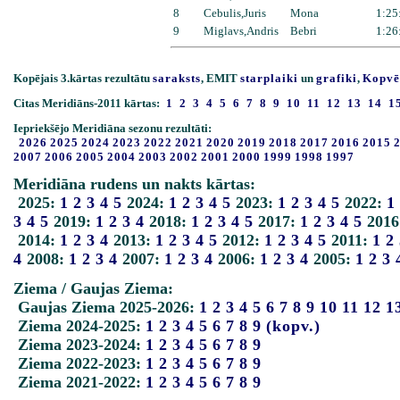
8
Cebulis,Juris
Mona
1:25
9
Miglavs,Andris
Bebri
1:26
Kopējais 3.kārtas rezultātu
saraksts
, EMIT
starplaiki
un
grafiki
,
Kopvē
Citas Meridiāns-2011 kārtas:
1
2
3
4
5
6
7
8
9
10
11
12
13
14
1
Iepriekšējo Meridiāna sezonu rezultāti:
2026
2025
2024
2023
2022
2021
2020
2019
2018
2017
2016
2015
2007
2006
2005
2004
2003
2002
2001
2000
1999
1998
1997
Meridiāna rudens un nakts kārtas:
2025:
1
2
3
4
5
2024:
1
2
3
4
5
2023:
1
2
3
4
5
2022:
1
3
4
5
2019:
1
2
3
4
2018:
1
2
3
4
5
2017:
1
2
3
4
5
2016
2014:
1
2
3
4
2013:
1
2
3
4
5
2012:
1
2
3
4
5
2011:
1
2
4
2008:
1
2
3
4
2007:
1
2
3
4
2006:
1
2
3
4
2005:
1
2
3
Ziema / Gaujas Ziema:
Gaujas Ziema 2025-2026:
1
2
3
4
5
6
7
8
9
10
11
12
1
Ziema 2024-2025:
1
2
3
4
5
6
7
8
9
(kopv.)
Ziema 2023-2024:
1
2
3
4
5
6
7
8
9
Ziema 2022-2023:
1
2
3
4
5
6
7
8
9
Ziema 2021-2022:
1
2
3
4
5
6
7
8
9