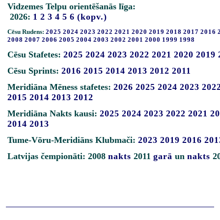
Vidzemes Telpu orientēšanās līga:
2026:
1
2
3
4
5
6
(kopv.)
Cēsu Rudens:
2025
2024
2023
2022
2021
2020
2019
2018
2017
2016
2008
2007
2006
2005
2004
2003
2002
2001
2000
1999
1998
Cēsu Stafetes:
2025
2024
2023
2022
2021
2020
2019
Cēsu Sprints:
2016
2015
2014
2013
2012
2011
Meridiāna Mēness stafetes:
2026
2025
2024
2023
202
2015
2014
2013
2012
Meridiāna Nakts kausi:
2025
2024
2023
2022
2021
20
2014
2013
Tume-Vōru-Meridiāns Klubmači:
2023
2019
2016
201
Latvijas čempionāti: 2008
nakts
2011
garā
un
nakts
2