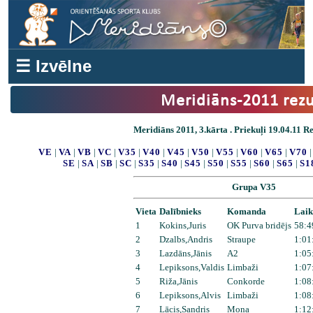
☰ Izvēlne
Meridiāns-2011 rezu
Meridiāns 2011, 3.kārta . Priekuļi 19.04.11 Res
VE
|
VA
|
VB
|
VC
|
V35
|
V40
|
V45
|
V50
|
V55
|
V60
|
V65
|
V70
SE
|
SA
|
SB
|
SC
|
S35
|
S40
|
S45
|
S50
|
S55
|
S60
|
S65
|
S1
Grupa V35
Vieta
Dalībnieks
Komanda
Laik
1
Kokins,Juris
OK Purva bridējs
58:4
2
Dzalbs,Andris
Straupe
1:01
3
Lazdāns,Jānis
A2
1:05
4
Lepiksons,Valdis
Limbaži
1:07
5
Riža,Jānis
Conkorde
1:08
6
Lepiksons,Alvis
Limbaži
1:08
7
Lācis,Sandris
Mona
1:12