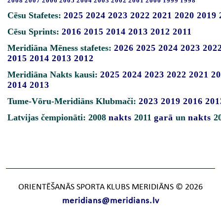
2008
2007
2006
2005
2004
2003
2002
2001
2000
1999
1998
Cēsu Stafetes:
2025
2024
2023
2022
2021
2020
2019
Cēsu Sprints:
2016
2015
2014
2013
2012
2011
Meridiāna Mēness stafetes:
2026
2025
2024
2023
202
2015
2014
2013
2012
Meridiāna Nakts kausi:
2025
2024
2023
2022
2021
20
2014
2013
Tume-Vōru-Meridiāns Klubmači:
2023
2019
2016
201
Latvijas čempionāti: 2008
nakts
2011
garā
un
nakts
2
ORIENTĒŠANĀS SPORTA KLUBS MERIDIĀNS © 2026
meridians@meridians.lv