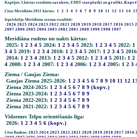
Kopējais 3.kārtas rezultātu
saraksts
, EMIT
starplaiki
un
grafiki
,
Kopvē
Citas Meridiāns-2011 kārtas:
1
2
3
4
5
6
7
8
9
10
11
12
13
14
1
Iepriekšējo Meridiāna sezonu rezultāti:
2026
2025
2024
2023
2022
2021
2020
2019
2018
2017
2016
2015
2007
2006
2005
2004
2003
2002
2001
2000
1999
1998
1997
Meridiāna rudens un nakts kārtas:
2025:
1
2
3
4
5
2024:
1
2
3
4
5
2023:
1
2
3
4
5
2022:
1
3
4
5
2019:
1
2
3
4
2018:
1
2
3
4
5
2017:
1
2
3
4
5
2016
2014:
1
2
3
4
2013:
1
2
3
4
5
2012:
1
2
3
4
5
2011:
1
2
4
2008:
1
2
3
4
2007:
1
2
3
4
2006:
1
2
3
4
2005:
1
2
3
Ziema / Gaujas Ziema:
Gaujas Ziema 2025-2026:
1
2
3
4
5
6
7
8
9
10
11
12
1
Ziema 2024-2025:
1
2
3
4
5
6
7
8
9
(kopv.)
Ziema 2023-2024:
1
2
3
4
5
6
7
8
9
Ziema 2022-2023:
1
2
3
4
5
6
7
8
9
Ziema 2021-2022:
1
2
3
4
5
6
7
8
9
Vidzemes Telpu orientēšanās līga:
2026:
1
2
3
4
5
6
(kopv.)
Cēsu Rudens:
2025
2024
2023
2022
2021
2020
2019
2018
2017
2016