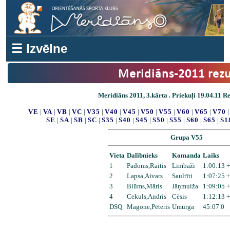
☰ Izvēlne
Meridiāns-2011 rezu
Meridiāns 2011, 3.kārta . Priekuļi 19.04.11 Res
VE
|
VA
|
VB
|
VC
|
V35
|
V40
|
V45
|
V50
|
V55
|
V60
|
V65
|
V70
SE
|
SA
|
SB
|
SC
|
S35
|
S40
|
S45
|
S50
|
S55
|
S60
|
S65
|
S1
Grupa V55
Vieta
Dalībnieks
Komanda
Laiks
1
Padoms,Raitis
Limbaži
1:00:13 
2
Lapsa,Aivars
Saulrīti
1:07:25 +
3
Blūms,Māris
Jāņmuiža
1:09:05 +
4
Cekuls,Andris
Cēsis
1:12:13 +
DSQ
Magone,Pēteris
Umurga
45:07 0