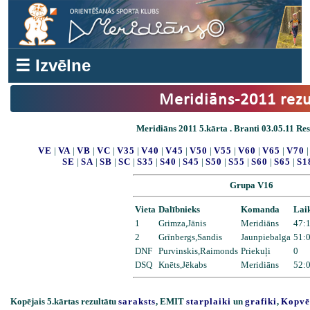
☰ Izvēlne
Meridiāns-2011 rezu
Meridiāns 2011 5.kārta . Branti 03.05.11 Resu
VE
|
VA
|
VB
|
VC
|
V35
|
V40
|
V45
|
V50
|
V55
|
V60
|
V65
|
V70
SE
|
SA
|
SB
|
SC
|
S35
|
S40
|
S45
|
S50
|
S55
|
S60
|
S65
|
S1
Grupa V16
Vieta
Dalībnieks
Komanda
Lai
1
Grimza,Jānis
Meridiāns
47:1
2
Grīnbergs,Sandis
Jaunpiebalga
51:0
DNF
Purvinskis,Raimonds
Priekuļi
0
DSQ
Knēts,Jēkabs
Meridiāns
52:0
Kopējais 5.kārtas rezultātu
saraksts
, EMIT
starplaiki
un
grafiki
,
Kopvē