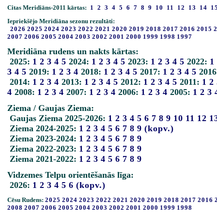
Citas Meridiāns-2011 kārtas:
1
2
3
4
5
6
7
8
9
10
11
12
13
14
1
Iepriekšējo Meridiāna sezonu rezultāti:
2026
2025
2024
2023
2022
2021
2020
2019
2018
2017
2016
2015
2007
2006
2005
2004
2003
2002
2001
2000
1999
1998
1997
Meridiāna rudens un nakts kārtas:
2025:
1
2
3
4
5
2024:
1
2
3
4
5
2023:
1
2
3
4
5
2022:
1
3
4
5
2019:
1
2
3
4
2018:
1
2
3
4
5
2017:
1
2
3
4
5
2016
2014:
1
2
3
4
2013:
1
2
3
4
5
2012:
1
2
3
4
5
2011:
1
2
4
2008:
1
2
3
4
2007:
1
2
3
4
2006:
1
2
3
4
2005:
1
2
3
Ziema / Gaujas Ziema:
Gaujas Ziema 2025-2026:
1
2
3
4
5
6
7
8
9
10
11
12
1
Ziema 2024-2025:
1
2
3
4
5
6
7
8
9
(kopv.)
Ziema 2023-2024:
1
2
3
4
5
6
7
8
9
Ziema 2022-2023:
1
2
3
4
5
6
7
8
9
Ziema 2021-2022:
1
2
3
4
5
6
7
8
9
Vidzemes Telpu orientēšanās līga:
2026:
1
2
3
4
5
6
(kopv.)
Cēsu Rudens:
2025
2024
2023
2022
2021
2020
2019
2018
2017
2016
2008
2007
2006
2005
2004
2003
2002
2001
2000
1999
1998