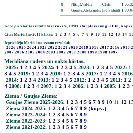
8
Nītiņš,Valdis
Cēsis
1:05:3
9
Grunte,Aleksandrs
Individuāli
1:30:0
Kopējais 5.kārtas rezultātu
saraksts
, EMIT
starplaiki
un
grafiki
,
Kopvē
Citas Meridiāns-2011 kārtas:
1
2
3
4
5
6
7
8
9
10
11
12
13
14
1
Iepriekšējo Meridiāna sezonu rezultāti:
2026
2025
2024
2023
2022
2021
2020
2019
2018
2017
2016
2015
2007
2006
2005
2004
2003
2002
2001
2000
1999
1998
1997
Meridiāna rudens un nakts kārtas:
2025:
1
2
3
4
5
2024:
1
2
3
4
5
2023:
1
2
3
4
5
2022:
1
3
4
5
2019:
1
2
3
4
2018:
1
2
3
4
5
2017:
1
2
3
4
5
2016
2014:
1
2
3
4
2013:
1
2
3
4
5
2012:
1
2
3
4
5
2011:
1
2
4
2008:
1
2
3
4
2007:
1
2
3
4
2006:
1
2
3
4
2005:
1
2
3
Ziema / Gaujas Ziema:
Gaujas Ziema 2025-2026:
1
2
3
4
5
6
7
8
9
10
11
12
1
Ziema 2024-2025:
1
2
3
4
5
6
7
8
9
(kopv.)
Ziema 2023-2024:
1
2
3
4
5
6
7
8
9
Ziema 2022-2023:
1
2
3
4
5
6
7
8
9
Ziema 2021-2022:
1
2
3
4
5
6
7
8
9