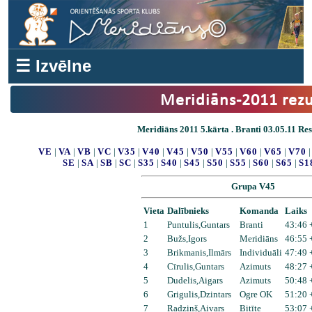
☰ Izvēlne
Meridiāns-2011 rezu
Meridiāns 2011 5.kārta . Branti 03.05.11 Resu
VE
|
VA
|
VB
|
VC
|
V35
|
V40
|
V45
|
V50
|
V55
|
V60
|
V65
|
V70
SE
|
SA
|
SB
|
SC
|
S35
|
S40
|
S45
|
S50
|
S55
|
S60
|
S65
|
S1
Grupa V45
Vieta
Dalībnieks
Komanda
Laiks
1
Puntulis,Guntars
Branti
43:46 
2
Bužs,Igors
Meridiāns
46:55 
3
Brikmanis,Ilmārs
Individuāli
47:49 
4
Cīrulis,Guntars
Azimuts
48:27 
5
Dudelis,Aigars
Azimuts
50:48 
6
Grigulis,Dzintars
Ogre OK
51:20 
7
Radziņš,Aivars
Bitīte
53:07 