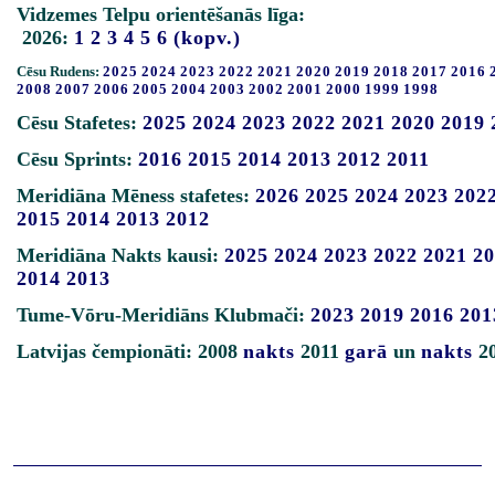
Vidzemes Telpu orientēšanās līga:
2026:
1
2
3
4
5
6
(kopv.)
Cēsu Rudens:
2025
2024
2023
2022
2021
2020
2019
2018
2017
2016
2008
2007
2006
2005
2004
2003
2002
2001
2000
1999
1998
Cēsu Stafetes:
2025
2024
2023
2022
2021
2020
2019
Cēsu Sprints:
2016
2015
2014
2013
2012
2011
Meridiāna Mēness stafetes:
2026
2025
2024
2023
202
2015
2014
2013
2012
Meridiāna Nakts kausi:
2025
2024
2023
2022
2021
20
2014
2013
Tume-Vōru-Meridiāns Klubmači:
2023
2019
2016
201
Latvijas čempionāti: 2008
nakts
2011
garā
un
nakts
2