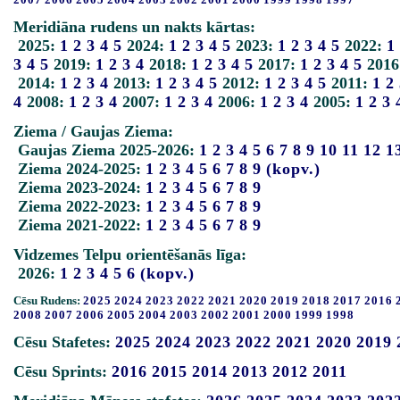
Meridiāna rudens un nakts kārtas:
2025:
1
2
3
4
5
2024:
1
2
3
4
5
2023:
1
2
3
4
5
2022:
1
3
4
5
2019:
1
2
3
4
2018:
1
2
3
4
5
2017:
1
2
3
4
5
2016
2014:
1
2
3
4
2013:
1
2
3
4
5
2012:
1
2
3
4
5
2011:
1
2
4
2008:
1
2
3
4
2007:
1
2
3
4
2006:
1
2
3
4
2005:
1
2
3
Ziema / Gaujas Ziema:
Gaujas Ziema 2025-2026:
1
2
3
4
5
6
7
8
9
10
11
12
1
Ziema 2024-2025:
1
2
3
4
5
6
7
8
9
(kopv.)
Ziema 2023-2024:
1
2
3
4
5
6
7
8
9
Ziema 2022-2023:
1
2
3
4
5
6
7
8
9
Ziema 2021-2022:
1
2
3
4
5
6
7
8
9
Vidzemes Telpu orientēšanās līga:
2026:
1
2
3
4
5
6
(kopv.)
Cēsu Rudens:
2025
2024
2023
2022
2021
2020
2019
2018
2017
2016
2008
2007
2006
2005
2004
2003
2002
2001
2000
1999
1998
Cēsu Stafetes:
2025
2024
2023
2022
2021
2020
2019
Cēsu Sprints:
2016
2015
2014
2013
2012
2011