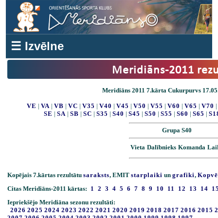
☰ Izvēlne
Meridiāns-2011 rezu
Meridiāns 2011 7.kārta Cukurpurvs 17.05.
VE
|
VA
|
VB
|
VC
|
V35
|
V40
|
V45
|
V50
|
V55
|
V60
|
V65
|
V70
SE
|
SA
|
SB
|
SC
|
S35
|
S40
|
S45
|
S50
|
S55
|
S60
|
S65
|
S1
Grupa S40
Vieta
Dalībnieks
Komanda
Lai
Kopējais 7.kārtas rezultātu
saraksts
, EMIT
starplaiki
un
grafiki
,
Kopvē
Citas Meridiāns-2011 kārtas:
1
2
3
4
5
6
7
8
9
10
11
12
13
14
1
Iepriekšējo Meridiāna sezonu rezultāti:
2026
2025
2024
2023
2022
2021
2020
2019
2018
2017
2016
2015
2007
2006
2005
2004
2003
2002
2001
2000
1999
1998
1997