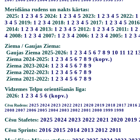
Meridiāna rudens un nakts kārtas:
2025:
1
2
3
4
5
2024:
1
2
3
4
5
2023:
1
2
3
4
5
2022:
1
3
4
5
2019:
1
2
3
4
2018:
1
2
3
4
5
2017:
1
2
3
4
5
2016
2014:
1
2
3
4
2013:
1
2
3
4
5
2012:
1
2
3
4
5
2011:
1
2
4
2008:
1
2
3
4
2007:
1
2
3
4
2006:
1
2
3
4
2005:
1
2
3
Ziema / Gaujas Ziema:
Gaujas Ziema 2025-2026:
1
2
3
4
5
6
7
8
9
10
11
12
1
Ziema 2024-2025:
1
2
3
4
5
6
7
8
9
(kopv.)
Ziema 2023-2024:
1
2
3
4
5
6
7
8
9
Ziema 2022-2023:
1
2
3
4
5
6
7
8
9
Ziema 2021-2022:
1
2
3
4
5
6
7
8
9
Vidzemes Telpu orientēšanās līga:
2026:
1
2
3
4
5
6
(kopv.)
Cēsu Rudens:
2025
2024
2023
2022
2021
2020
2019
2018
2017
2016
2008
2007
2006
2005
2004
2003
2002
2001
2000
1999
1998
Cēsu Stafetes:
2025
2024
2023
2022
2021
2020
2019
Cēsu Sprints:
2016
2015
2014
2013
2012
2011