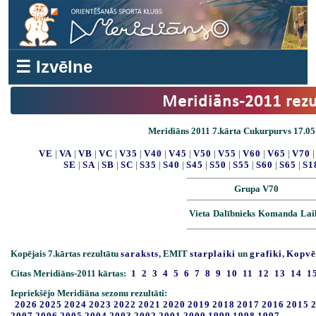
☰ Izvēlne
Meridiāns-2011 rezu
Meridiāns 2011 7.kārta Cukurpurvs 17.05.
VE
|
VA
|
VB
|
VC
|
V35
|
V40
|
V45
|
V50
|
V55
|
V60
|
V65
|
V70
SE
|
SA
|
SB
|
SC
|
S35
|
S40
|
S45
|
S50
|
S55
|
S60
|
S65
|
S1
Grupa V70
Vieta
Dalībnieks
Komanda
Lai
Kopējais 7.kārtas rezultātu
saraksts
, EMIT
starplaiki
un
grafiki
,
Kopvē
Citas Meridiāns-2011 kārtas:
1
2
3
4
5
6
7
8
9
10
11
12
13
14
1
Iepriekšējo Meridiāna sezonu rezultāti:
2026
2025
2024
2023
2022
2021
2020
2019
2018
2017
2016
2015
2007
2006
2005
2004
2003
2002
2001
2000
1999
1998
1997