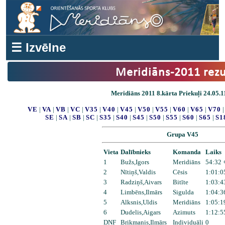
☰ Izvēlne
Meridiāns-2011 rezu
Meridiāns 2011 8.kārta Priekuļi 24.05.1
VE
|
VA
|
VB
|
VC
|
V35
|
V40
|
V45
|
V50
|
V55
|
V60
|
V65
|
V70
SE
|
SA
|
SB
|
SC
|
S35
|
S40
|
S45
|
S50
|
S55
|
S60
|
S65
|
S1
Grupa V45
Vieta
Dalībnieks
Komanda
Laiks
1
Bužs,Igors
Meridiāns
54:32 
2
Nītiņš,Valdis
Cēsis
1:01:0
3
Radziņš,Aivars
Bitīte
1:03:4
4
Limbēns,Ilmārs
Sigulda
1:04:3
5
Alksnis,Uldis
Meridiāns
1:05:1
6
Dudelis,Aigars
Azimuts
1:12:5
DNF
Brikmanis,Ilmārs
Individuāli
0