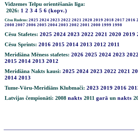
Vidzemes Telpu orientēšanās līga:
2026:
1
2
3
4
5
6
(kopv.)
Cēsu Rudens:
2025
2024
2023
2022
2021
2020
2019
2018
2017
2016
2008
2007
2006
2005
2004
2003
2002
2001
2000
1999
1998
Cēsu Stafetes:
2025
2024
2023
2022
2021
2020
2019
Cēsu Sprints:
2016
2015
2014
2013
2012
2011
Meridiāna Mēness stafetes:
2026
2025
2024
2023
202
2015
2014
2013
2012
Meridiāna Nakts kausi:
2025
2024
2023
2022
2021
20
2014
2013
Tume-Vōru-Meridiāns Klubmači:
2023
2019
2016
201
Latvijas čempionāti: 2008
nakts
2011
garā
un
nakts
2