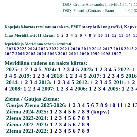
DSQ
Grunte,Aleksandrs
Individuāli
1:47:1
DSQ
Puntulis,Guntars
Branti
1:02:3
Kopējais 8.kārtas rezultātu
saraksts
, EMIT
starplaiki
un
grafiki
,
Kopvē
Citas Meridiāns-2011 kārtas:
1
2
3
4
5
6
7
8
9
10
11
12
13
14
1
Iepriekšējo Meridiāna sezonu rezultāti:
2026
2025
2024
2023
2022
2021
2020
2019
2018
2017
2016
2015
2007
2006
2005
2004
2003
2002
2001
2000
1999
1998
1997
Meridiāna rudens un nakts kārtas:
2025:
1
2
3
4
5
2024:
1
2
3
4
5
2023:
1
2
3
4
5
2022:
1
3
4
5
2019:
1
2
3
4
2018:
1
2
3
4
5
2017:
1
2
3
4
5
2016
2014:
1
2
3
4
2013:
1
2
3
4
5
2012:
1
2
3
4
5
2011:
1
2
4
2008:
1
2
3
4
2007:
1
2
3
4
2006:
1
2
3
4
2005:
1
2
3
Ziema / Gaujas Ziema:
Gaujas Ziema 2025-2026:
1
2
3
4
5
6
7
8
9
10
11
12
1
Ziema 2024-2025:
1
2
3
4
5
6
7
8
9
(kopv.)
Ziema 2023-2024:
1
2
3
4
5
6
7
8
9
Ziema 2022-2023:
1
2
3
4
5
6
7
8
9
Ziema 2021-2022:
1
2
3
4
5
6
7
8
9