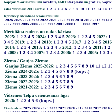
Kopējais 9.kārtas rezultātu
saraksts
, EMIT
starplaiki
un
grafiki
,
Kopvē
Citas Meridiāns-2011 kārtas:
1
2
3
4
5
6
7
8
9
10
11
12
13
14
1
Iepriekšējo Meridiāna sezonu rezultāti:
2026
2025
2024
2023
2022
2021
2020
2019
2018
2017
2016
2015
2007
2006
2005
2004
2003
2002
2001
2000
1999
1998
1997
Meridiāna rudens un nakts kārtas:
2025:
1
2
3
4
5
2024:
1
2
3
4
5
2023:
1
2
3
4
5
2022:
1
3
4
5
2019:
1
2
3
4
2018:
1
2
3
4
5
2017:
1
2
3
4
5
2016
2014:
1
2
3
4
2013:
1
2
3
4
5
2012:
1
2
3
4
5
2011:
1
2
4
2008:
1
2
3
4
2007:
1
2
3
4
2006:
1
2
3
4
2005:
1
2
3
Ziema / Gaujas Ziema:
Gaujas Ziema 2025-2026:
1
2
3
4
5
6
7
8
9
10
11
12
1
Ziema 2024-2025:
1
2
3
4
5
6
7
8
9
(kopv.)
Ziema 2023-2024:
1
2
3
4
5
6
7
8
9
Ziema 2022-2023:
1
2
3
4
5
6
7
8
9
Ziema 2021-2022:
1
2
3
4
5
6
7
8
9
Vidzemes Telpu orientēšanās līga:
2026:
1
2
3
4
5
6
(kopv.)
Cēsu Rudens:
2025
2024
2023
2022
2021
2020
2019
2018
2017
2016