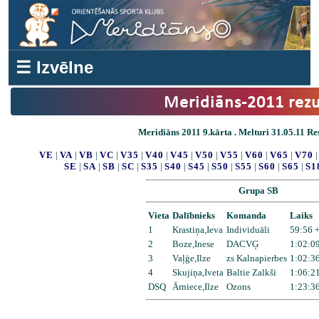
☰ Izvēlne
Meridiāns-2011 rezu
Meridiāns 2011 9.kārta . Melturi 31.05.11 Res
VE
|
VA
|
VB
|
VC
|
V35
|
V40
|
V45
|
V50
|
V55
|
V60
|
V65
|
V70
SE
|
SA
|
SB
|
SC
|
S35
|
S40
|
S45
|
S50
|
S55
|
S60
|
S65
|
S1
Grupa SB
Vieta
Dalībnieks
Komanda
Laiks
1
Krastiņa,Ieva
Individuāli
59:56 
2
Boze,Inese
DACVĢ
1:02:09
3
Vaļģe,Ilze
zs Kalnapierbes
1:02:36
4
Skujiņa,Iveta
Baltie Zalkši
1:06:21
DSQ
Ārniece,Ilze
Ozons
1:23:36