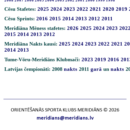
2008
2007
2006
2005
2004
2003
2002
2001
2000
1999
1998
Cēsu Stafetes:
2025
2024
2023
2022
2021
2020
2019
Cēsu Sprints:
2016
2015
2014
2013
2012
2011
Meridiāna Mēness stafetes:
2026
2025
2024
2023
202
2015
2014
2013
2012
Meridiāna Nakts kausi:
2025
2024
2023
2022
2021
20
2014
2013
Tume-Vōru-Meridiāns Klubmači:
2023
2019
2016
201
Latvijas čempionāti: 2008
nakts
2011
garā
un
nakts
2
ORIENTĒŠANĀS SPORTA KLUBS MERIDIĀNS © 2026
meridians@meridians.lv