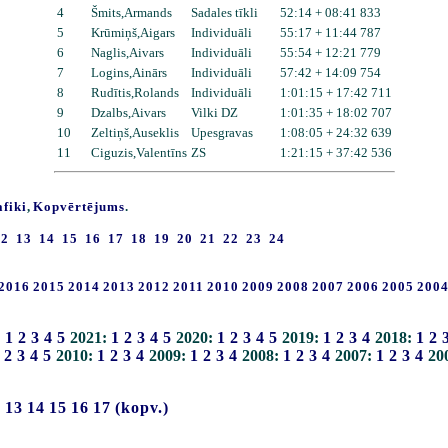
4
Šmits,Armands
Sadales tīkli
52:14 + 08:41 833
5
Krūmiņš,Aigars
Individuāli
55:17 + 11:44 787
6
Naglis,Aivars
Individuāli
55:54 + 12:21 779
7
Logins,Ainārs
Individuāli
57:42 + 14:09 754
8
Rudītis,Rolands
Individuāli
1:01:15 + 17:42 711
9
Dzalbs,Aivars
Vilki DZ
1:01:35 + 18:02 707
10
Zeltiņš,Auseklis
Upesgravas
1:08:05 + 24:32 639
11
Ciguzis,Valentīns
ZS
1:21:15 + 37:42 536
afiki
,
Kopvērtējums
.
12
13
14
15
16
17
18
19
20
21
22
23
24
2016
2015
2014
2013
2012
2011
2010
2009
2008
2007
2006
2005
200
:
1
2
3
4
5
2021:
1
2
3
4
5
2020:
1
2
3
4
5
2019:
1
2
3
4
2018:
1
2
2
3
4
5
2010:
1
2
3
4
2009:
1
2
3
4
2008:
1
2
3
4
2007:
1
2
3
4
20
2
13
14
15
16
17
(kopv.)