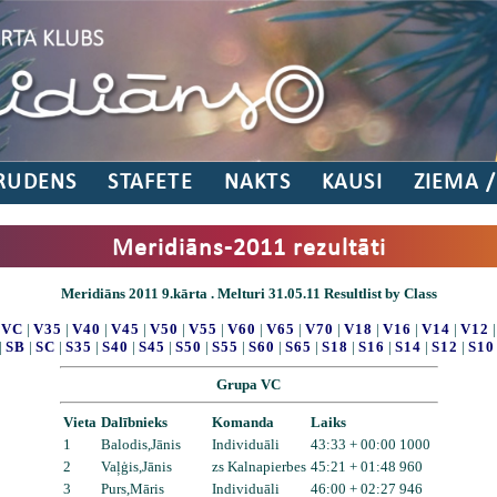
RUDENS
STAFETE
NAKTS
KAUSI
ZIEMA 
Meridiāns-2011 rezultāti
Meridiāns 2011 9.kārta . Melturi 31.05.11 Resultlist by Class
|
VC
|
V35
|
V40
|
V45
|
V50
|
V55
|
V60
|
V65
|
V70
|
V18
|
V16
|
V14
|
V12
|
SB
|
SC
|
S35
|
S40
|
S45
|
S50
|
S55
|
S60
|
S65
|
S18
|
S16
|
S14
|
S12
|
S10
Grupa VC
Vieta
Dalībnieks
Komanda
Laiks
1
Balodis,Jānis
Individuāli
43:33 + 00:00 1000
2
Vaļģis,Jānis
zs Kalnapierbes
45:21 + 01:48 960
3
Purs,Māris
Individuāli
46:00 + 02:27 946