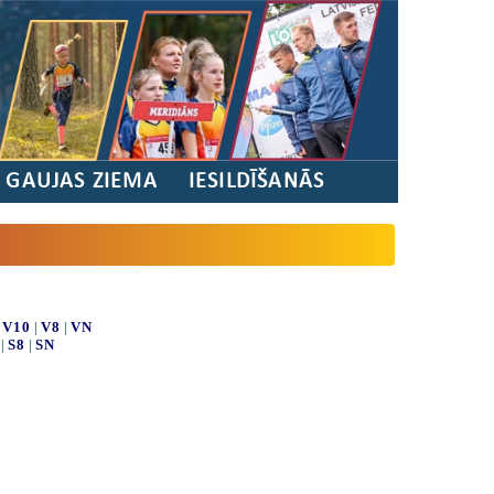
/ GAUJAS ZIEMA
IESILDĪŠANĀS
|
V10
|
V8
|
VN
|
S8
|
SN