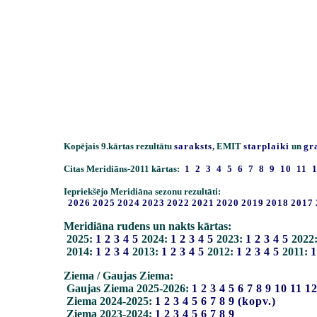
Kopējais 9.kārtas rezultātu
saraksts
, EMIT
starplaiki
un
gr
Citas Meridiāns-2011 kārtas:
1
2
3
4
5
6
7
8
9
10
11
Iepriekšējo Meridiāna sezonu rezultāti:
2026
2025
2024
2023
2022
2021
2020
2019
2018
2017
Meridiāna rudens un nakts kārtas:
2025:
1
2
3
4
5
2024:
1
2
3
4
5
2023:
1
2
3
4
5
2022
2014:
1
2
3
4
2013:
1
2
3
4
5
2012:
1
2
3
4
5
2011:
1
Ziema / Gaujas Ziema:
Gaujas Ziema 2025-2026:
1
2
3
4
5
6
7
8
9
10
11
1
Ziema 2024-2025:
1
2
3
4
5
6
7
8
9
(kopv.)
Ziema 2023-2024:
1
2
3
4
5
6
7
8
9