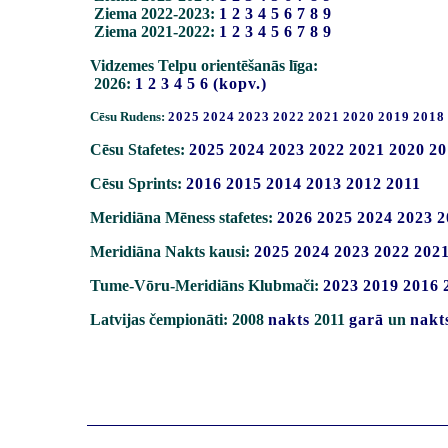
Ziema 2022-2023:
1
2
3
4
5
6
7
8
9
Ziema 2021-2022:
1
2
3
4
5
6
7
8
9
Vidzemes Telpu orientēšanās līga:
2026:
1
2
3
4
5
6
(kopv.)
Cēsu Rudens:
2025
2024
2023
2022
2021
2020
2019
2018
Cēsu Stafetes:
2025
2024
2023
2022
2021
2020
20
Cēsu Sprints:
2016
2015
2014
2013
2012
2011
Meridiāna Mēness stafetes:
2026
2025
2024
2023
2
Meridiāna Nakts kausi:
2025
2024
2023
2022
202
Tume-Vōru-Meridiāns Klubmači:
2023
2019
2016
Latvijas čempionāti: 2008
nakts
2011
garā
un
nakt