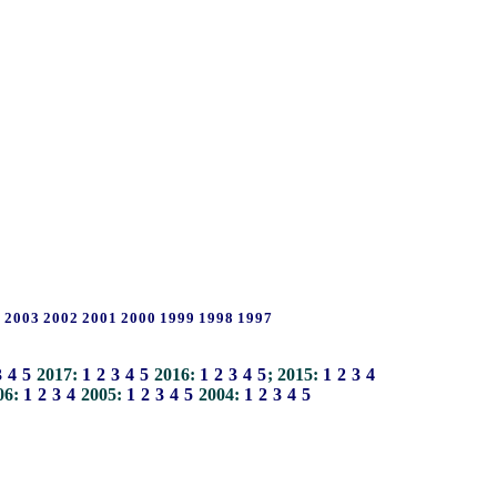
4
2003
2002
2001
2000
1999
1998
1997
3
4
5
2017:
1
2
3
4
5
2016:
1
2
3
4
5
; 2015:
1
2
3
4
06:
1
2
3
4
2005:
1
2
3
4
5
2004:
1
2
3
4
5