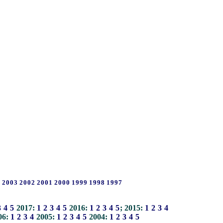
4
2003
2002
2001
2000
1999
1998
1997
3
4
5
2017:
1
2
3
4
5
2016:
1
2
3
4
5
; 2015:
1
2
3
4
06:
1
2
3
4
2005:
1
2
3
4
5
2004:
1
2
3
4
5