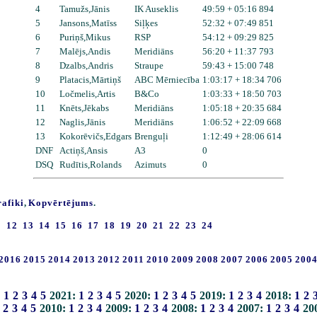
4
Tamužs,Jānis
IK Auseklis
49:59 + 05:16 894
5
Jansons,Matīss
Siļķes
52:32 + 07:49 851
6
Puriņš,Mikus
RSP
54:12 + 09:29 825
7
Malējs,Andis
Meridiāns
56:20 + 11:37 793
8
Dzalbs,Andris
Straupe
59:43 + 15:00 748
9
Platacis,Mārtiņš
ABC Mērniecība
1:03:17 + 18:34 706
10
Ločmelis,Artis
B&Co
1:03:33 + 18:50 703
11
Knēts,Jēkabs
Meridiāns
1:05:18 + 20:35 684
12
Naglis,Jānis
Meridiāns
1:06:52 + 22:09 668
13
Kokorēvičs,Edgars
Brenguļi
1:12:49 + 28:06 614
DNF
Actiņš,Ansis
A3
0
DSQ
Rudītis,Rolands
Azimuts
0
rafiki
,
Kopvērtējums
.
1
12
13
14
15
16
17
18
19
20
21
22
23
24
2016
2015
2014
2013
2012
2011
2010
2009
2008
2007
2006
2005
200
:
1
2
3
4
5
2021:
1
2
3
4
5
2020:
1
2
3
4
5
2019:
1
2
3
4
2018:
1
2
2
3
4
5
2010:
1
2
3
4
2009:
1
2
3
4
2008:
1
2
3
4
2007:
1
2
3
4
20