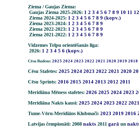
Ziema / Gaujas Ziema:
Gaujas Ziema 2025-2026:
1
2
3
4
5
6
7
8
9
10
11
1
Ziema 2024-2025:
1
2
3
4
5
6
7
8
9
(kopv.)
Ziema 2023-2024:
1
2
3
4
5
6
7
8
9
Ziema 2022-2023:
1
2
3
4
5
6
7
8
9
Ziema 2021-2022:
1
2
3
4
5
6
7
8
9
Vidzemes Telpu orientēšanās līga:
2026:
1
2
3
4
5
6
(kopv.)
Cēsu Rudens:
2025
2024
2023
2022
2021
2020
2019
2018
Cēsu Stafetes:
2025
2024
2023
2022
2021
2020
20
Cēsu Sprints:
2016
2015
2014
2013
2012
2011
Meridiāna Mēness stafetes:
2026
2025
2024
2023
2
Meridiāna Nakts kausi:
2025
2024
2023
2022
202
Tume-Vōru-Meridiāns Klubmači:
2023
2019
2016
Latvijas čempionāti: 2008
nakts
2011
garā
un
nakt