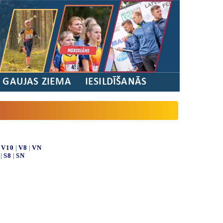
/ GAUJAS ZIEMA
IESILDĪŠANĀS
|
V10
|
V8
|
VN
|
S8
|
SN