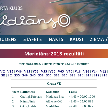
RUDENS
STAFETE
NAKTS
KAUSI
ZIEMA 
Meridiāns-2013 rezultāti
Meridiāns 2013, 21kārta Ninieris 03.09.13 Rezultāti
|
VC
|
V35
|
V40
|
V45
|
V50
|
V55
|
V60
|
V65
|
V70
|
V18
|
V16
|
V14
|
V12
|
SB
|
SC
|
S35
|
S40
|
S45
|
S50
|
S55
|
S60
|
S65
|
S18
|
S16
|
S14
|
S12
|
S10
Grupa VE
Vieta
Dalībnieks
Komanda
Laiks
1
Ozoliņš,Kristaps
Madonas Bjss
44:43 + 00:00 1000
2
Kūms,Jānis
Alūksne OK
49:43 + 05:00 899
3
Cāns,Andris
Meridiāns
49:48 + 05:05 897