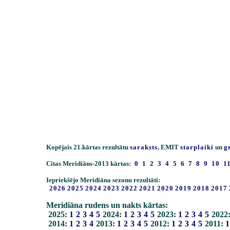
Kopējais 21.kārtas rezultātu
saraksts
, EMIT
starplaiki
un
g
Citas Meridiāns-2013 kārtas:
0
1
2
3
4
5
6
7
8
9
10
1
Iepriekšējo Meridiāna sezonu rezultāti:
2026
2025
2024
2023
2022
2021
2020
2019
2018
2017
Meridiāna rudens un nakts kārtas:
2025:
1
2
3
4
5
2024:
1
2
3
4
5
2023:
1
2
3
4
5
2022
2014:
1
2
3
4
2013:
1
2
3
4
5
2012:
1
2
3
4
5
2011:
1