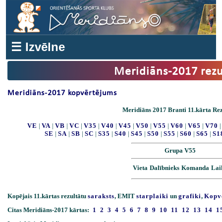
☰ Izvēlne
Meridiāns-2017 rezu
Meridiāns-2017 kopvērtējums
Meridiāns 2017 Branti 11.kārta Rez
VE
|
VA
|
VB
|
VC
|
V35
|
V40
|
V45
|
V50
|
V55
|
V60
|
V65
|
V70
SE
|
SA
|
SB
|
SC
|
S35
|
S40
|
S45
|
S50
|
S55
|
S60
|
S65
|
S1
Grupa V55
Vieta
Dalībnieks
Komanda
Lai
Kopējais 11.kārtas rezultātu
saraksts
, EMIT
starplaiki
un
grafiki
,
Kopv
Citas Meridiāns-2017 kārtas:
1
2
3
4
5
6
7
8
9
10
11
12
13
14
1