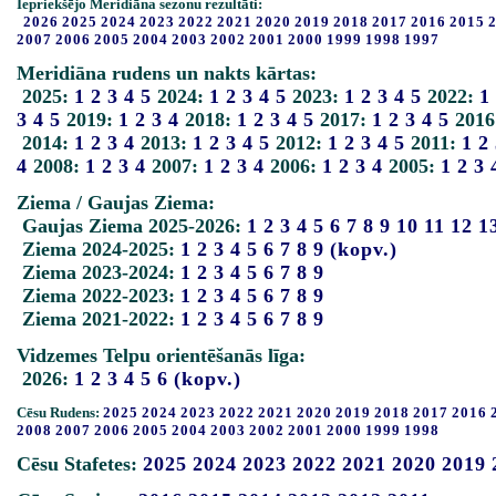
Iepriekšējo Meridiāna sezonu rezultāti:
2026
2025
2024
2023
2022
2021
2020
2019
2018
2017
2016
2015
2007
2006
2005
2004
2003
2002
2001
2000
1999
1998
1997
Meridiāna rudens un nakts kārtas:
2025:
1
2
3
4
5
2024:
1
2
3
4
5
2023:
1
2
3
4
5
2022:
1
3
4
5
2019:
1
2
3
4
2018:
1
2
3
4
5
2017:
1
2
3
4
5
2016
2014:
1
2
3
4
2013:
1
2
3
4
5
2012:
1
2
3
4
5
2011:
1
2
4
2008:
1
2
3
4
2007:
1
2
3
4
2006:
1
2
3
4
2005:
1
2
3
Ziema / Gaujas Ziema:
Gaujas Ziema 2025-2026:
1
2
3
4
5
6
7
8
9
10
11
12
1
Ziema 2024-2025:
1
2
3
4
5
6
7
8
9
(kopv.)
Ziema 2023-2024:
1
2
3
4
5
6
7
8
9
Ziema 2022-2023:
1
2
3
4
5
6
7
8
9
Ziema 2021-2022:
1
2
3
4
5
6
7
8
9
Vidzemes Telpu orientēšanās līga:
2026:
1
2
3
4
5
6
(kopv.)
Cēsu Rudens:
2025
2024
2023
2022
2021
2020
2019
2018
2017
2016
2008
2007
2006
2005
2004
2003
2002
2001
2000
1999
1998
Cēsu Stafetes:
2025
2024
2023
2022
2021
2020
2019