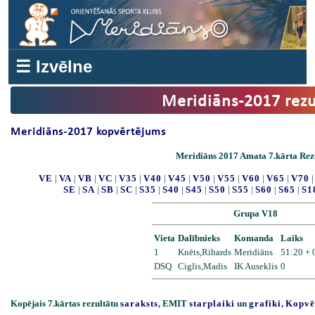
☰ Izvēlne
Meridiāns-2017 rezu
Meridiāns-2017 kopvērtējums
Meridiāns 2017 Amata 7.kārta Rezu
VE
|
VA
|
VB
|
VC
|
V35
|
V40
|
V45
|
V50
|
V55
|
V60
|
V65
|
V70
SE
|
SA
|
SB
|
SC
|
S35
|
S40
|
S45
|
S50
|
S55
|
S60
|
S65
|
S1
Grupa V18
Vieta
Dalībnieks
Komanda
Laiks
1
Knēts,Rihards
Meridiāns
51:20 + 
DSQ
Ciglis,Madis
IK Auseklis
0
Kopējais 7.kārtas rezultātu
saraksts
, EMIT
starplaiki
un
grafiki
,
Kopvē