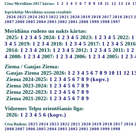
Citas Meridiāns-2017 kārtas:
1
2
3
4
5
6
7
8
9
10
11
12
13
14
1
Iepriekšējo Meridiāna sezonu rezultāti:
2026
2025
2024
2023
2022
2021
2020
2019
2018
2017
2016
2015
2007
2006
2005
2004
2003
2002
2001
2000
1999
1998
1997
Meridiāna rudens un nakts kārtas:
2025:
1
2
3
4
5
2024:
1
2
3
4
5
2023:
1
2
3
4
5
2022:
1
3
4
5
2019:
1
2
3
4
2018:
1
2
3
4
5
2017:
1
2
3
4
5
2016
2014:
1
2
3
4
2013:
1
2
3
4
5
2012:
1
2
3
4
5
2011:
1
2
4
2008:
1
2
3
4
2007:
1
2
3
4
2006:
1
2
3
4
2005:
1
2
3
Ziema / Gaujas Ziema:
Gaujas Ziema 2025-2026:
1
2
3
4
5
6
7
8
9
10
11
12
1
Ziema 2024-2025:
1
2
3
4
5
6
7
8
9
(kopv.)
Ziema 2023-2024:
1
2
3
4
5
6
7
8
9
Ziema 2022-2023:
1
2
3
4
5
6
7
8
9
Ziema 2021-2022:
1
2
3
4
5
6
7
8
9
Vidzemes Telpu orientēšanās līga:
2026:
1
2
3
4
5
6
(kopv.)
Cēsu Rudens:
2025
2024
2023
2022
2021
2020
2019
2018
2017
2016
2008
2007
2006
2005
2004
2003
2002
2001
2000
1999
1998