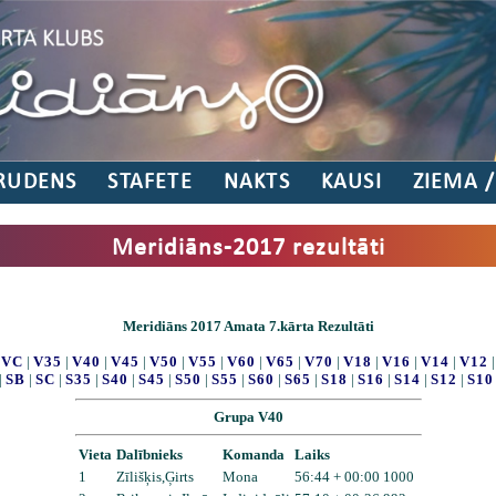
RUDENS
STAFETE
NAKTS
KAUSI
ZIEMA 
Meridiāns-2017 rezultāti
Meridiāns 2017 Amata 7.kārta Rezultāti
|
VC
|
V35
|
V40
|
V45
|
V50
|
V55
|
V60
|
V65
|
V70
|
V18
|
V16
|
V14
|
V12
|
SB
|
SC
|
S35
|
S40
|
S45
|
S50
|
S55
|
S60
|
S65
|
S18
|
S16
|
S14
|
S12
|
S10
Grupa V40
Vieta
Dalībnieks
Komanda
Laiks
1
Zīlišķis,Ģirts
Mona
56:44 + 00:00 1000