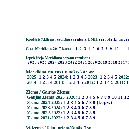
Kopējais 7.kārtas rezultātu
saraksts
, EMIT
starplaiki
un
gr
Citas Meridiāns-2017 kārtas:
1
2
3
4
5
6
7
8
9
10
11
Iepriekšējo Meridiāna sezonu rezultāti:
2026
2025
2024
2023
2022
2021
2020
2019
2018
2017
Meridiāna rudens un nakts kārtas:
2025:
1
2
3
4
5
2024:
1
2
3
4
5
2023:
1
2
3
4
5
2022
2014:
1
2
3
4
2013:
1
2
3
4
5
2012:
1
2
3
4
5
2011:
1
Ziema / Gaujas Ziema:
Gaujas Ziema 2025-2026:
1
2
3
4
5
6
7
8
9
10
11
1
Ziema 2024-2025:
1
2
3
4
5
6
7
8
9
(kopv.)
Ziema 2023-2024:
1
2
3
4
5
6
7
8
9
Ziema 2022-2023:
1
2
3
4
5
6
7
8
9
Ziema 2021-2022:
1
2
3
4
5
6
7
8
9
Vidzemes Telpu orientēšanās līga: