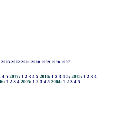
4
2003
2002
2001
2000
1999
1998
1997
3
4
5
2017:
1
2
3
4
5
2016:
1
2
3
4
5
; 2015:
1
2
3
4
06:
1
2
3
4
2005:
1
2
3
4
5
2004:
1
2
3
4
5