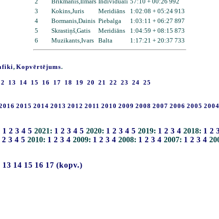
2
Brikmanis,Ilmārs
Individuāli
57:10 + 00:26 992
3
Kokins,Juris
Meridiāns
1:02:08 + 05:24 913
4
Bormanis,Dainis
Piebalga
1:03:11 + 06:27 897
5
Skrastiņš,Gatis
Meridiāns
1:04:59 + 08:15 873
6
Muzikants,Ivars
Balta
1:17:21 + 20:37 733
afiki
,
Kopvērtējums
.
12
13
14
15
16
17
18
19
20
21
22
23
24
25
2016
2015
2014
2013
2012
2011
2010
2009
2008
2007
2006
2005
200
:
1
2
3
4
5
2021:
1
2
3
4
5
2020:
1
2
3
4
5
2019:
1
2
3
4
2018:
1
2
2
3
4
5
2010:
1
2
3
4
2009:
1
2
3
4
2008:
1
2
3
4
2007:
1
2
3
4
20
2
13
14
15
16
17
(kopv.)