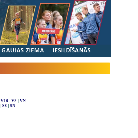
/ GAUJAS ZIEMA
IESILDĪŠANĀS
|
V10
|
V8
|
VN
|
S8
|
SN