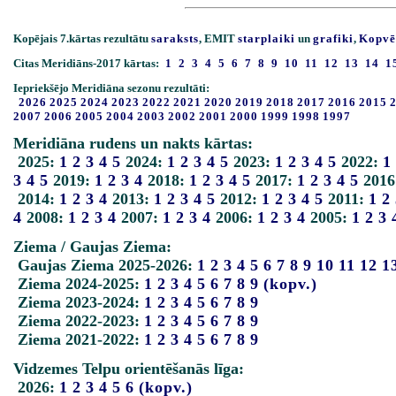
Kopējais 7.kārtas rezultātu
saraksts
, EMIT
starplaiki
un
grafiki
,
Kopvē
Citas Meridiāns-2017 kārtas:
1
2
3
4
5
6
7
8
9
10
11
12
13
14
1
Iepriekšējo Meridiāna sezonu rezultāti:
2026
2025
2024
2023
2022
2021
2020
2019
2018
2017
2016
2015
2007
2006
2005
2004
2003
2002
2001
2000
1999
1998
1997
Meridiāna rudens un nakts kārtas:
2025:
1
2
3
4
5
2024:
1
2
3
4
5
2023:
1
2
3
4
5
2022:
1
3
4
5
2019:
1
2
3
4
2018:
1
2
3
4
5
2017:
1
2
3
4
5
2016
2014:
1
2
3
4
2013:
1
2
3
4
5
2012:
1
2
3
4
5
2011:
1
2
4
2008:
1
2
3
4
2007:
1
2
3
4
2006:
1
2
3
4
2005:
1
2
3
Ziema / Gaujas Ziema:
Gaujas Ziema 2025-2026:
1
2
3
4
5
6
7
8
9
10
11
12
1
Ziema 2024-2025:
1
2
3
4
5
6
7
8
9
(kopv.)
Ziema 2023-2024:
1
2
3
4
5
6
7
8
9
Ziema 2022-2023:
1
2
3
4
5
6
7
8
9
Ziema 2021-2022:
1
2
3
4
5
6
7
8
9
Vidzemes Telpu orientēšanās līga:
2026:
1
2
3
4
5
6
(kopv.)