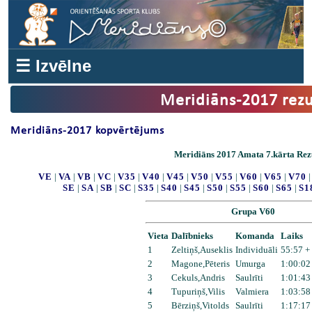
☰ Izvēlne
Meridiāns-2017 rezu
Meridiāns-2017 kopvērtējums
Meridiāns 2017 Amata 7.kārta Rezu
VE
|
VA
|
VB
|
VC
|
V35
|
V40
|
V45
|
V50
|
V55
|
V60
|
V65
|
V70
SE
|
SA
|
SB
|
SC
|
S35
|
S40
|
S45
|
S50
|
S55
|
S60
|
S65
|
S1
Grupa V60
Vieta
Dalībnieks
Komanda
Laiks
1
Zeltiņš,Auseklis
Individuāli
55:57 +
2
Magone,Pēteris
Umurga
1:00:02
3
Cekuls,Andris
Saulrīti
1:01:43
4
Tupuriņš,Vilis
Valmiera
1:03:58
5
Bērziņš,Vitolds
Saulrīti
1:17:17