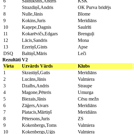
6
Saldūksnis,Andris
KSK
7
Strazdiņš,Andris
OK Purva bridējs
8
Nulle,Jānis
Blome
9
Kokins,Juris
Meridiāns
10
Kaņepe,Dagnis
Saulrīti
11
Kokarēvičs,Edgars
Brenguļi
12
Lācis,Sandris
Mona
13
Ezeriņš,Gints
Apse
DSQ
Baltiņš,Māris
Leči
Rezultāti V2
Vieta
Uzvārds Vārds
Klubs
1
Skrastiņš,Gatis
Meridiāns
2
Lucāns,Jānis
Valmiera
3
Dzalbs,Andris
Straupe
4
Magone,Pēteris
Umurga
5
Biezais,Jānis
Cēsu mežn
6
Zāģers,Aivars
Meridiāns
7
Platacis,Mārtiņš
Meridiāns
8
Pētersons,Juris
ZS
9
Kokenbergs,Toms
Valmiera
10
Kokenbergs,Uģis
Valmiera