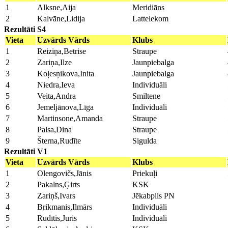
1
Alksne,Aija
Meridiāns
2
Kalvāne,Lidija
Lattelekom
Rezultāti S4
Vieta
Uzvārds Vārds
Klubs
1
Reiziņa,Betrise
Straupe
2
Zariņa,Ilze
Jaunpiebalga
3
Koļesņikova,Inita
Jaunpiebalga
4
Niedra,Ieva
Individuāli
5
Veita,Andra
Smiltene
6
Jemeljānova,Līga
Individuāli
7
Martinsone,Amanda
Straupe
8
Palsa,Dina
Straupe
9
Šterna,Rudīte
Sigulda
Rezultāti V1
Vieta
Uzvārds Vārds
Klubs
1
Olengovičs,Jānis
Priekuļi
2
Pakalns,Ģirts
KSK
3
Zariņš,Ivars
Jēkabpils PN
4
Brikmanis,Ilmārs
Individuāli
5
Rudītis,Juris
Individuāli