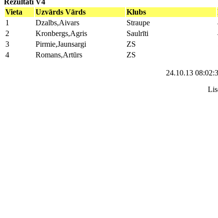
Rezultāti V4
Vieta
Uzvārds Vārds
Klubs
1
Dzalbs,Aivars
Straupe
2
Kronbergs,Agris
Saulrīti
3
Pirmie,Jaunsargi
ZS
4
Romans,Artūrs
ZS
24.10.13 08:02:
Lis