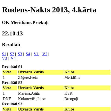
Rudens-Nakts 2013, 4.kārta
OK Meridiāns.Priekuļi
22.10.13
Rezultāti
S1
|
S2
|
S3
|
S4
|
V1
|
V2
|
V3
|
V4
|
Rezultāti S1
Vieta
Uzvārds Vārds
Klubs
1
Zāģere,Iveta
Meridiāns
Rezultāti S2
Vieta
Uzvārds Vārds
Klubs
1
Marena,Agita
KSK
DNF
Kokoreviča,Inese
Brenguļi
Rezultāti S3
Vieta
Uzvārds Vārds
Klubs