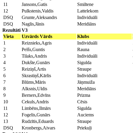
11
Jansons,Gatis
Smiltene
12
Pulkstenis,Valdis
Lattelekom
DSQ
Grunte,Aleksandrs
Individuāli
DSQ
Naglis,Jānis
Meridiāns
Rezultāti V3
Vieta
Uzvārds Vārds
Klubs
1
Reiznieks,Agris
Individuāli
2
Pelšs,Guntis
Rauna
3
Tilaks,Andris
Individuāli
4
Dukšte,Gunārs
Sigulda
5
Reiziņš,Artis
Straupe
6
Skrastiņš,Kārlis
Individuāli
7
Blūms,Māris
Jāņmuiža
8
Alksnis,Uldis
Meridiāns
9
Berners,Edvīns
Prizma
10
Cekuls,Andris
Cēsis
11
Limbēns,Ilmārs
Sigulda
12
Fogelis,Gunārs
Auciems
13
Rudzītis,Eduards
Straupe
DSQ
Kronbergs,Aivars
Priekuļi