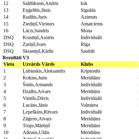
12
Saldūksnis,Andris
ksk
13
Eņģelītis,Jānis
Sigulda
14
Rudītis,Juris
Azimuts
15
Ziediņš,Viesturs
Amatciems
16
Lācis,Sandris
Mona
DSQ
Krastiņš,Austris
Individuāli
DSQ
Zariņš,Ivars
Rīga
DSQ
Skrastiņš,Kārlis
Saulrīti
Rezultāti V3
Vieta
Uzvārds Vārds
Klubs
1
Ļubinskis,Aleksandrs
Kriptonīts
2
Kokins,Juris
Meridiāns
3
Šmits,Armands
Individuāli
4
Dzalbs,Aivars
Meridiāns
5
Vintišs,Dāvis
Individuāli
6
Lucāns,Jānis
Valmiera
7
Ļepeškins,Ritvars
Individuāli
8
Zāģeris,Aivars
Meridiāns
9
Trops,Mārtiņš
Meridiāns
10
Alksnis,Uldis
Meridiāns