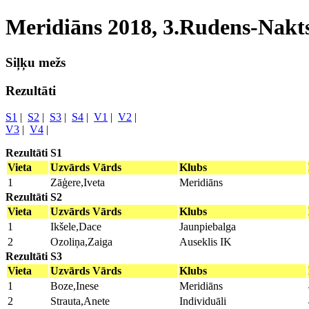
Meridiāns 2018, 3.Rudens-Nakt
Siļķu mežs
Rezultāti
S1
|
S2
|
S3
|
S4
|
V1
|
V2
|
V3
|
V4
|
Rezultāti S1
Vieta
Uzvārds Vārds
Klubs
1
Zāģere,Iveta
Meridiāns
Rezultāti S2
Vieta
Uzvārds Vārds
Klubs
1
Ikšele,Dace
Jaunpiebalga
2
Ozoliņa,Zaiga
Auseklis IK
Rezultāti S3
Vieta
Uzvārds Vārds
Klubs
1
Boze,Inese
Meridiāns
2
Strauta,Anete
Individuāli