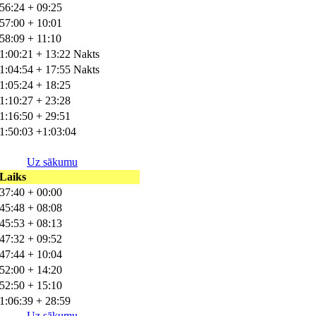
56:24 + 09:25
57:00 + 10:01
58:09 + 11:10
1:00:21 + 13:22 Nakts
1:04:54 + 17:55 Nakts
1:05:24 + 18:25
1:10:27 + 23:28
1:16:50 + 29:51
1:50:03 +1:03:04
Uz sākumu
Laiks
37:40 + 00:00
45:48 + 08:08
45:53 + 08:13
47:32 + 09:52
47:44 + 10:04
52:00 + 14:20
52:50 + 15:10
1:06:39 + 28:59
Uz sākumu