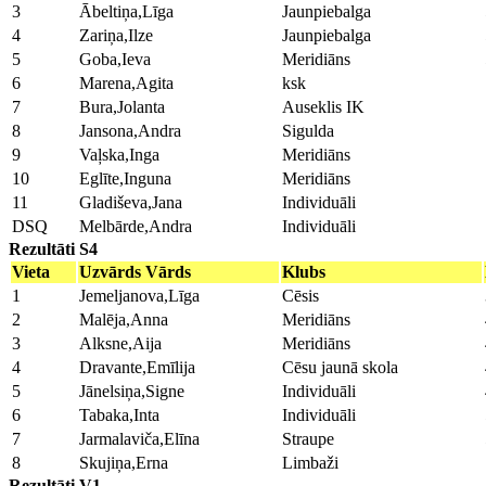
3
Ābeltiņa,Līga
Jaunpiebalga
4
Zariņa,Ilze
Jaunpiebalga
5
Goba,Ieva
Meridiāns
6
Marena,Agita
ksk
7
Bura,Jolanta
Auseklis IK
8
Jansona,Andra
Sigulda
9
Vaļska,Inga
Meridiāns
10
Eglīte,Inguna
Meridiāns
11
Gladiševa,Jana
Individuāli
DSQ
Melbārde,Andra
Individuāli
Rezultāti S4
Vieta
Uzvārds Vārds
Klubs
1
Jemeljanova,Līga
Cēsis
2
Malēja,Anna
Meridiāns
3
Alksne,Aija
Meridiāns
4
Dravante,Emīlija
Cēsu jaunā skola
5
Jānelsiņa,Signe
Individuāli
6
Tabaka,Inta
Individuāli
7
Jarmalaviča,Elīna
Straupe
8
Skujiņa,Erna
Limbaži
Rezultāti V1