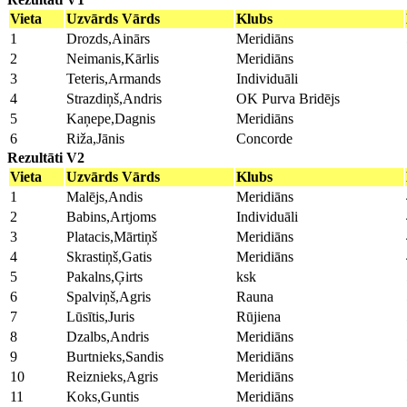
Vieta
Uzvārds Vārds
Klubs
1
Drozds,Ainārs
Meridiāns
2
Neimanis,Kārlis
Meridiāns
3
Teteris,Armands
Individuāli
4
Strazdiņš,Andris
OK Purva Bridējs
5
Kaņepe,Dagnis
Meridiāns
6
Riža,Jānis
Concorde
Rezultāti V2
Vieta
Uzvārds Vārds
Klubs
1
Malējs,Andis
Meridiāns
2
Babins,Artjoms
Individuāli
3
Platacis,Mārtiņš
Meridiāns
4
Skrastiņš,Gatis
Meridiāns
5
Pakalns,Ģirts
ksk
6
Spalviņš,Agris
Rauna
7
Lūsītis,Juris
Rūjiena
8
Dzalbs,Andris
Meridiāns
9
Burtnieks,Sandis
Meridiāns
10
Reiznieks,Agris
Meridiāns
11
Koks,Guntis
Meridiāns